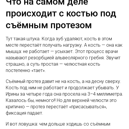
Что на самом деле
происходит с костью под
съёмным протезом
Тут такая штука. Когда зуб удаляют, кость в этом
месте перестаёт получать нагрузку. А кость — она как
мышца: не работает — усыхает. Этот процесс врачи
называют резорбцией альвеолярного гребня. Звучит
страшно, а суть простая — челюстная кость
постепенно «тает».
Съёмный протез давит не на кость, а на десну сверху.
Кость под ним не работает и продолжает убывать. У
Ирины за четыре года она просела на 3–4 миллиметра.
Казалось бы, немного!! Но для верхней челюсти это
критично — протез перестаёт «присасываться»,
фиксация падает.
И вот ловушка: чем дольше ходишь со съёмным