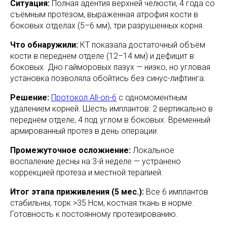
Ситуация:
Полная адентия верхней челюсти, 4 года со
съёмным протезом, выраженная атрофия кости в
боковых отделах (5–6 мм), три разрушенных корня.
Что обнаружили:
КТ показала достаточный объём
кости в переднем отделе (12–14 мм) и дефицит в
боковых. Дно гайморовых пазух — низко, но угловая
установка позволяла обойтись без синус-лифтинга.
Решение:
Протокол All-on-6
с одномоментным
удалением корней. Шесть имплантов: 2 вертикально в
переднем отделе, 4 под углом в боковых. Временный
армированный протез в день операции.
Промежуточное осложнение:
Локальное
воспаление десны на 3-й неделе — устранено
коррекцией протеза и местной терапией.
Итог этапа приживления (5 мес.):
Все 6 имплантов
стабильны, торк >35 Нсм, костная ткань в норме.
Готовность к постоянному протезированию.