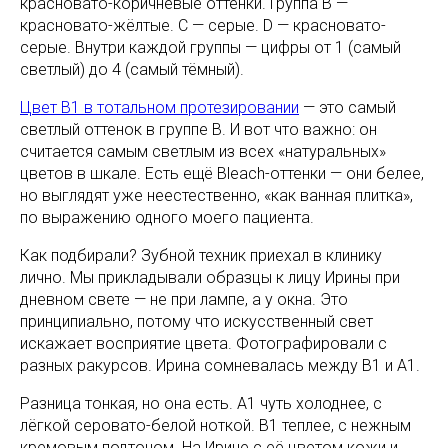
красновато-коричневые оттенки. Группа B —
красновато-жёлтые. C — серые. D — красновато-
серые. Внутри каждой группы — цифры от 1 (самый
светлый) до 4 (самый тёмный).
Цвет B1 в тотальном протезировании
— это самый
светлый оттенок в группе B. И вот что важно: он
считается самым светлым из всех «натуральных»
цветов в шкале. Есть ещё Bleach-оттенки — они белее,
но выглядят уже неестественно, «как ванная плитка»,
по выражению одного моего пациента.
Как подбирали? Зубной техник приехал в клинику
лично. Мы прикладывали образцы к лицу Ирины при
дневном свете — не при лампе, а у окна. Это
принципиально, потому что искусственный свет
искажает восприятие цвета. Фотографировали с
разных ракурсов. Ирина сомневалась между B1 и A1.
Разница тонкая, но она есть. A1 чуть холоднее, с
лёгкой серовато-белой ноткой. B1 теплее, с нежным
кремовым подтоном. На Ирине с её цветом кожи и