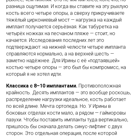
разница ощутимая. И когда вы ставите на эту рыхлую
кость всего четыре опоры, а сверху прикручиваете
тяжёлый циркониевый мост — нагрузка на каждый
имплант получается серьёзная. Как табуретка на
четырёх ножках на песчаном пляже — стоит, но
качается. Исследования последних лет это
подтверждают: на нижней челюсти четыре импланта
справляются нормально, а на верхней шесть —
заметно надёжнее. Для Ирины с её «подтаявшей»
костью четыре опоры — это был бы компромисс, на
который я не хотел идти.
Классика с 8–10 имплантами.
Противоположная
крайность. Десять имплантов — это вообще роскошь,
распределение нагрузки идеальное, кость работает
по всей длине. Мечта ортопеда. Но. У Ирины в
боковых отделах кости мало, а рядом — гайморовы
пазухи. Чтобы поставить импланты туда вертикально,
пришлось бы сначала делать синус-лифтинг с двух
сторон. Это отдельная операция, после которой