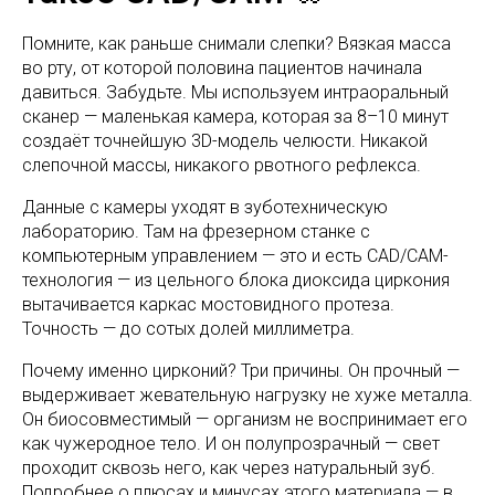
Помните, как раньше снимали слепки? Вязкая масса
во рту, от которой половина пациентов начинала
давиться. Забудьте. Мы используем интраоральный
сканер — маленькая камера, которая за 8–10 минут
создаёт точнейшую 3D-модель челюсти. Никакой
слепочной массы, никакого рвотного рефлекса.
Данные с камеры уходят в зуботехническую
лабораторию. Там на фрезерном станке с
компьютерным управлением — это и есть CAD/CAM-
технология — из цельного блока диоксида циркония
вытачивается каркас мостовидного протеза.
Точность — до сотых долей миллиметра.
Почему именно цирконий? Три причины. Он прочный —
выдерживает жевательную нагрузку не хуже металла.
Он биосовместимый — организм не воспринимает его
как чужеродное тело. И он полупрозрачный — свет
проходит сквозь него, как через натуральный зуб.
Подробнее о плюсах и минусах этого материала — в