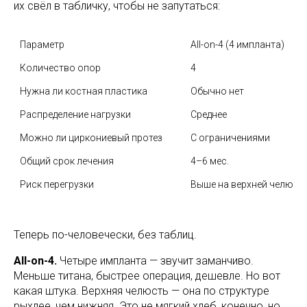
их свёл в табличку, чтобы не запутаться:
Параметр
All-on-4 (4 импланта)
Количество опор
4
Нужна ли костная пластика
Обычно нет
Распределение нагрузки
Среднее
Можно ли циркониевый протез
С ограничениями
Общий срок лечения
4–6 мес.
Риск перегрузки
Выше на верхней челюст
Теперь по-человечески, без таблиц.
All-on-4.
Четыре импланта — звучит заманчиво.
Меньше титана, быстрее операция, дешевле. Но вот
какая штука. Верхняя челюсть — она по структуре
рыхлее, чем нижняя. Это не мягкий хлеб, конечно, но