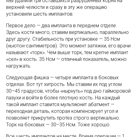
Мы удалили три оставшихся разрушенных корня на
верхней челюсти и сразу в эту же операцию
установили шесть имплантов.
Первое дело — два импланта в переднем отделе.
Здесь кости много, ставим вертикально, параллельно
друг другу. Стабильность при установке — 35 Нсм
(ньютон-сантиметров). Это момент затяжки, его врачи
называют «торк». Чем выше торк, тем крепче имплант
«сел» в кость. 35 Нсм — отличный показатель, можно
нагружать.
Следующая фишка — четыре импланта в боковых
отделах. Вот тут хитрость. Мы ставим их под углом
30–45 градусов, чтобы «нырнуть» под дно гайморовой
пазухи и войти в более плотную кость. На каждый
такой имплант ставится мультиюнит абатмент —
переходная деталь, которая компенсирует угол и
позволяет прикрутить протез строго вертикально.
Торк на боковых — 30–35 Нсм. Тоже хорошо.
Все шесть имплантов на месте. Время операции — 1