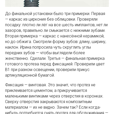
До финальной установки было три примерки. Первая
— каркас из циркония без облицовки. Проверяли
посадку: плотно ли лёг на все шесть имплантов, нет ли
зазоров, правильно ли смыкается с нижними зубами.
Вторая примерка — каркас с нанесённой керамикой,
но до обжига. Смотрели форму зубов: длину, ширину,
наклон. Ирина попросила чуть скруглить углы
передних зубов — чтобы выглядели более
женственно. Сделали. Третья — финальная примерка
готового протеза перед фиксацией. Проверили цвет
B1 при разном освещении, проверили прикус
артикуляционной бумагой.
Фиксация — винтовая. Это значит, что протез не
приклеивается цементом, а прикручивается
маленькими винтиками через отверстия в коронках.
Сверху отверстия закрываются композитным
материалом — их не видно. Зачем так? Если когда-
нибудь потребуется снять протез для обслуживания —