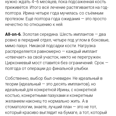
нужно ждать 4–6 месяцев, пока подсаженная кость
приживётся. Итого всё лечение растягивается на год-
полтора. Ирина четыре года мучилась со съёмным
протезом. Ещё полтора года ожидания — это просто
нечестно по отношению к ней.
All-on-6.
Золотая середина. Шесть имплантов — два
ровно в передний отдел, четыре под углом в боковые,
мимо пазух. Никакой подсадки кости. Нагрузка
распределяется равномерно — каждый имплант
«отвечает» за свой участок, никто не перегружен.
Циркониевый мост ставится без ограничений. Срок —
полгода от операции до финальной улыбки.
Собственно, выбор был очевиден. Не идеальный в
теории (идеальный — это десять имплантов), но
идеальный для конкретной Ирины, с конкретной
костью, конкретными пазухами и конкретным
желанием наконец-то нормально жить. А в
стоматологии, знаете, лучший план — это не тот,
который красиво выглядит на бумаге, а тот, который