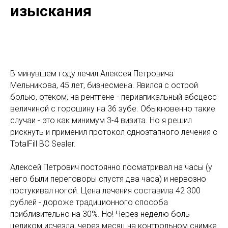
изыскания
В минувшем году лечил Алексея Петровича
Мельникова, 45 лет, бизнесмена. Явился с острой
болью, отеком, на рентгене - периапикальный абсцесс
величиной с горошину на 36 зубе. Обыкновенно такие
случаи - это как минимум 3-4 визита. Но я решил
рискнуть и применил протокол одноэтапного лечения с
TotalFill BC Sealer.
Алексей Петрович постоянно посматривал на часы (у
него были переговоры спустя два часа) и нервозно
постукивал ногой. Цена лечения составила 42 300
рублей - дороже традиционного способа
приблизительно на 30%. Но! Через неделю боль
целиком исчезла, через месяц на контрольном снимке