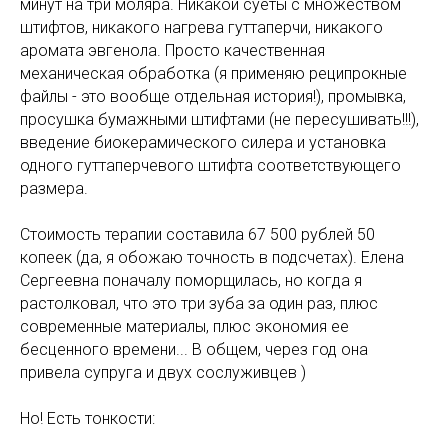
минут на три моляра. Никакой суеты с множеством
штифтов, никакого нагрева гуттаперчи, никакого
аромата эвгенола. Просто качественная
механическая обработка (я применяю реципрокные
файлы - это вообще отдельная история!), промывка,
просушка бумажными штифтами (не пересушивать!!!),
введение биокерамического силера и установка
одного гуттаперчевого штифта соответствующего
размера.
Стоимость терапии составила 67 500 рублей 50
копеек (да, я обожаю точность в подсчетах). Елена
Сергеевна поначалу поморщилась, но когда я
растолковал, что это три зуба за один раз, плюс
современные материалы, плюс экономия ее
бесценного времени... В общем, через год она
привела супруга и двух сослуживцев )
Но! Есть тонкости: