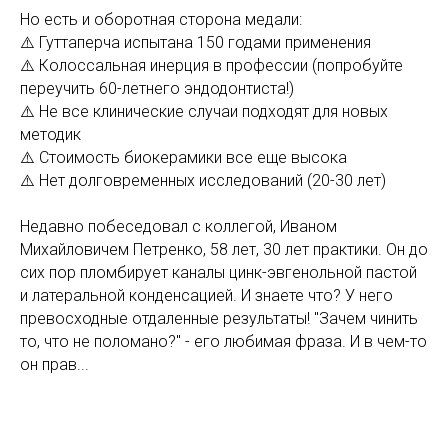
Но есть и оборотная сторона медали:
⚠️ Гуттаперча испытана 150 годами применения
⚠️ Колоссальная инерция в профессии (попробуйте
переучить 60-летнего эндодонтиста!)
⚠️ Не все клинические случаи подходят для новых
методик
⚠️ Стоимость биокерамики все еще высока
⚠️ Нет долговременных исследований (20-30 лет)
Недавно побеседовал с коллегой, Иваном
Михайловичем Петренко, 58 лет, 30 лет практики. Он до
сих пор пломбирует каналы цинк-эвгенольной пастой
и латеральной конденсацией. И знаете что? У него
превосходные отдаленные результаты! "Зачем чинить
то, что не поломано?" - его любимая фраза. И в чем-то
он прав...