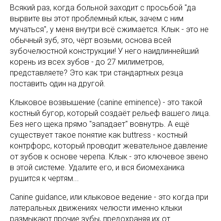
Всякий раз, когда больной заходит с просьбой "да
вырвите вы этот проблемный клык, зачем с ним
мучаться", у меня внутри всё сжимается. Клык - это не
обычный зуб, это, чёрт возьми, основа всей
зубочелюстной конструкции! У него наидлиннейший
корень из всех зубов - до 27 милиметров,
представляете? Это как три стандартных резца
поставить один на другой.
Клыковое возвышение (canine eminence) - это такой
костный бугор, который создаёт рельеф вашего лица.
Без него щека прямо "западает" вовнутрь. А ещё
существует такое понятие как buttress - костный
контрфорс, который проводит жевательное давление
от зубов к основе черепа. Клык - это ключевое звено
в этой системе. Удалите его, и вся биомеханика
рушится к чертям...
Canine guidance, или клыковое ведение - это когда при
латеральных движениях челюсти именно клыки
размыкают прочие зубы, предохраняя их от