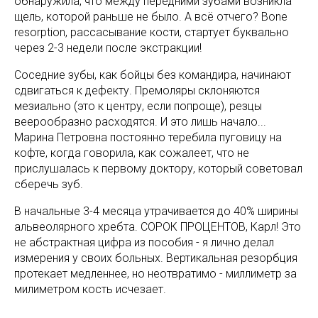
обнаружила, что между передними зубами возникла
щель, которой раньше не было. А всё отчего? Bone
resorption, рассасывание кости, стартует буквально
через 2-3 недели после экстракции!
Соседние зубы, как бойцы без командира, начинают
сдвигаться к дефекту. Премоляры склоняются
мезиально (это к центру, если попроще), резцы
веерообразно расходятся. И это лишь начало...
Марина Петровна постоянно теребила пуговицу на
кофте, когда говорила, как сожалеет, что не
прислушалась к первому доктору, который советовал
сберечь зуб.
В начальные 3-4 месяца утрачивается до 40% ширины
альвеолярного хребта. СОРОК ПРОЦЕНТОВ, Карл! Это
не абстрактная цифра из пособия - я лично делал
измерения у своих больных. Вертикальная резорбция
протекает медленнее, но неотвратимо - миллиметр за
милиметром кость исчезает.