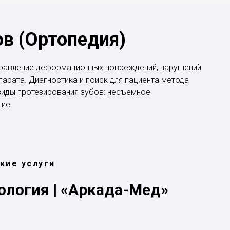
ов (Ортопедия)
справление деформационных повреждений, нарушений
арата. Диагностика и поиск для пациента метода
виды протезирования зубов: несъемное
ие.
кие услуги
ология
|
«Аркада-Мед»