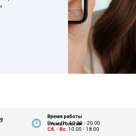
и
Время работы
29
Пн. — Пт. 10.00 - 20.00
стоматологии
1
Сб
. -
Вс
. 10.00 - 18.00