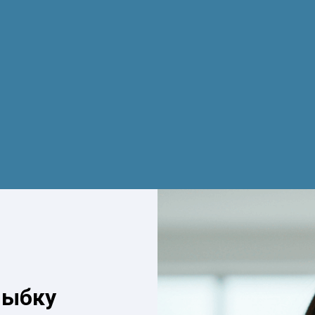
лыбку