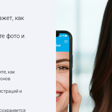
жет, как
те фото и
те, как
тонов
истраций и
сохраняется