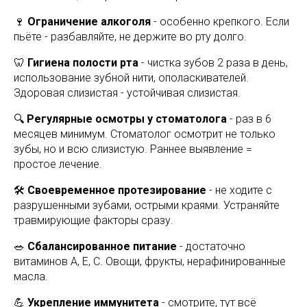
🍷
Ограничение алкоголя
- особенно крепкого. Если
пьёте - разбавляйте, не держите во рту долго.
🦷
Гигиена полости рта
- чистка зубов 2 раза в день,
использование зубной нити, ополаскивателей.
Здоровая слизистая - устойчивая слизистая.
🔍
Регулярные осмотры у стоматолога
- раз в 6
месяцев минимум. Стоматолог осмотрит не только
зубы, но и всю слизистую. Раннее выявление =
простое лечение.
🛠️
Своевременное протезирование
- не ходите с
разрушенными зубами, острыми краями. Устраняйте
травмирующие факторы сразу.
🥗
Сбалансированное питание
- достаточно
витаминов А, Е, С. Овощи, фрукты, нерафинированные
масла.
💪
Укрепление иммунитета
- смотрите, тут всё