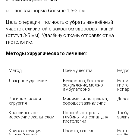
✅ Плоская форма больше 1,5-2 см
Цель операции - полностью убрать изменённый
участок слизистой с захватом здоровых тканей
(отступ 3-5 мм). Удалённую ткань отправляют на
гистологию.
Методы хирургического лечения:
Метод
Преимущества
Недоста
Лазерное удаление
Бескровно, быстрое 
Нет мате
заживление, можно 
гистолог
амбулаторно
испарен
Радиоволновая 
Минимальная травма, 
Дорогое
хирургия
хорошее заживление
Классическое 
Полный контроль 
Требует 
иссечение скальпелем
глубины, материал для 
заживае
гистологии
Криодеструкция 
Просто, дёшево
Нет точн