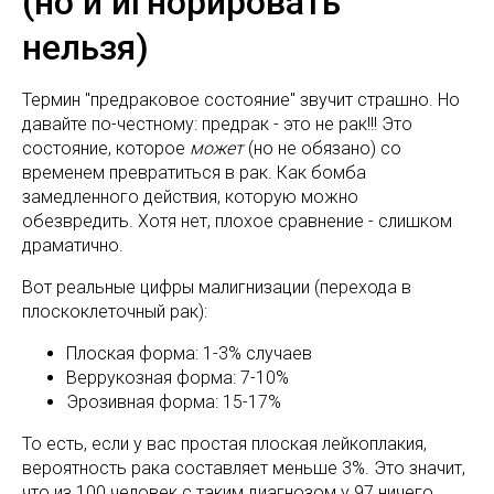
(но и игнорировать
нельзя)
Термин "предраковое состояние" звучит страшно. Но
давайте по-честному: предрак - это не рак!!! Это
состояние, которое
может
(но не обязано) со
временем превратиться в рак. Как бомба
замедленного действия, которую можно
обезвредить. Хотя нет, плохое сравнение - слишком
драматично.
Вот реальные цифры малигнизации (перехода в
плоскоклеточный рак):
Плоская форма: 1-3% случаев
Веррукозная форма: 7-10%
Эрозивная форма: 15-17%
То есть, если у вас простая плоская лейкоплакия,
вероятность рака составляет меньше 3%. Это значит,
что из 100 человек с таким диагнозом у 97 ничего