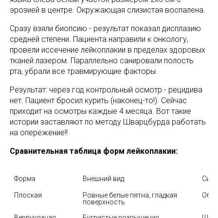
эрозией в центре. Окружающая слизистая воспалена.
Сразу взяли биопсию - результат показал дисплазию
средней степени. Пациента направили к онкологу,
провели иссечение лейкоплакии в пределах здоровых
тканей лазером. Параллельно санировали полость
рта, убрали все травмирующие факторы.
Результат: через год контрольный осмотр - рецидива
нет. Пациент бросил курить (наконец-то!). Сейчас
приходит на осмотры каждые 4 месяца. Вот такие
истории заставляют по методу Шварцбурда работать
на опережение!!
Сравнительная таблица форм лейкоплакии:
Форма
Внешний вид
Сим
Плоская
Ровные белые пятна, гладкая 
Обыч
поверхность
Веррукозная
Бугристые возвышения, 
Шеро