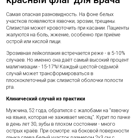
Самая опасная разновидность. На фоне белых
участков появляются язвочки, эрозии, трещины.
Слизистая может кровоточить при касании. Пациенты
жалуются на боль, жжение, особенно при приёме
острой или кислой пищи.
Эрозивная лейкоплакия встречается реже - в 5-10%
случаев. Но именно она даёт самый высокий процент
малигнизации - 15-17%! Каждый шестой-седьмой
случай может трансформироваться в
плоскоклеточный рак слизистой оболочки полости
рта.
Клинический случай из практики
Мужчина, 52 года, обратился с жалобами на "язвочку
на языке, которая не заживает месяц". Курит по пачке
в день лет 30, зубы в плохом состоянии - много
острых краёв. При осмотре: на боковой поверхности
языка слева белый участок размером 2х3 см с