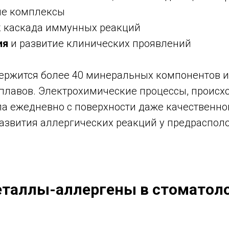
ые комплексы
к каскада иммунных реакций
ия
и развитие клинических проявлений
держится более 40 минеральных компонентов и
лавов. Электрохимические процессы, происход
а ежедневно с поверхности даже качественного
азвития аллергических реакций у предраспол
еталлы-аллергены в стоматол