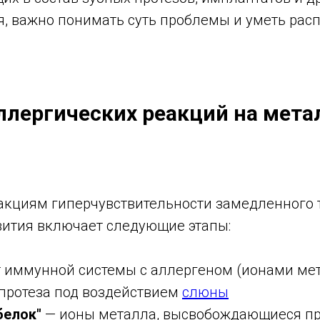
я, важно понимать суть проблемы и уметь расп
ллергических реакций на мета
акциям гиперчувствительности замедленного т
вития включает следующие этапы:
 иммунной системы с аллергеном (ионами мет
протеза под воздействием
слюны
белок"
— ионы металла, высвобождающиеся при