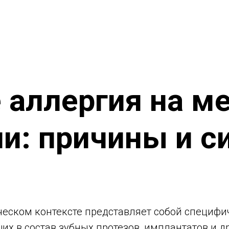
е аллергия на м
ии: причины и 
ческом контексте представляет собой специ
их в состав зубных протезов, имплантатов и д