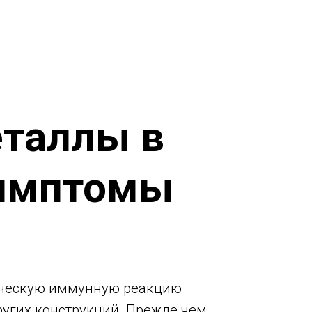
еталлы в
симптомы
фическую иммунную реакцию
ругих конструкций. Прежде чем