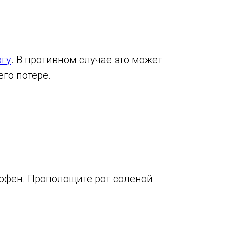
огу
. В противном случае это может
го потере.
офен. Прополощите рот соленой