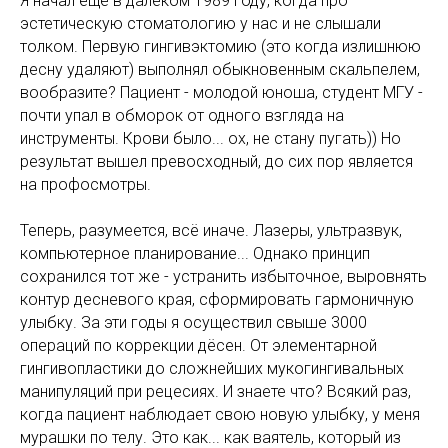
Я начал ещё в далёком 1989 году, когда про
эстетическую стоматологию у нас и не слышали
толком. Первую гингивэктомию (это когда излишнюю
десну удаляют) выполнял обыкновенным скальпелем,
вообразите? Пациент - молодой юноша, студент МГУ -
почти упал в обморок от одного взгляда на
инструменты. Крови было... ох, не стану пугать)) Но
результат вышел превосходный, до сих пор является
на профосмотры.
Теперь, разумеется, всё иначе. Лазеры, ультразвук,
компьютерное планирование... Однако принцип
сохранился тот же - устранить избыточное, выровнять
контур десневого края, сформировать гармоничную
улыбку. За эти годы я осуществил свыше 3000
операций по коррекции дёсен. От элементарной
гингивопластики до сложнейших мукогингивальных
манипуляций при рецесиях. И знаете что? Всякий раз,
когда пациент наблюдает свою новую улыбку, у меня
мурашки по телу. Это как... как ваятель, который из