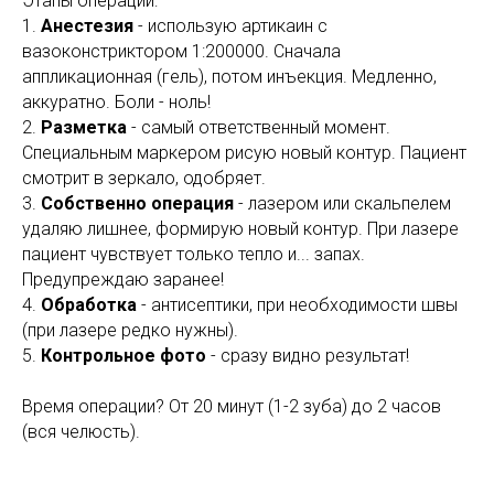
Этапы операции:
1.
Анестезия
- использую артикаин с
вазоконстриктором 1:200000. Сначала
аппликационная (гель), потом инъекция. Медленно,
аккуратно. Боли - ноль!
2.
Разметка
- самый ответственный момент.
Специальным маркером рисую новый контур. Пациент
смотрит в зеркало, одобряет.
3.
Собственно операция
- лазером или скальпелем
удаляю лишнее, формирую новый контур. При лазере
пациент чувствует только тепло и... запах.
Предупреждаю заранее!
4.
Обработка
- антисептики, при необходимости швы
(при лазере редко нужны).
5.
Контрольное фото
- сразу видно результат!
Время операции? От 20 минут (1-2 зуба) до 2 часов
(вся челюсть).