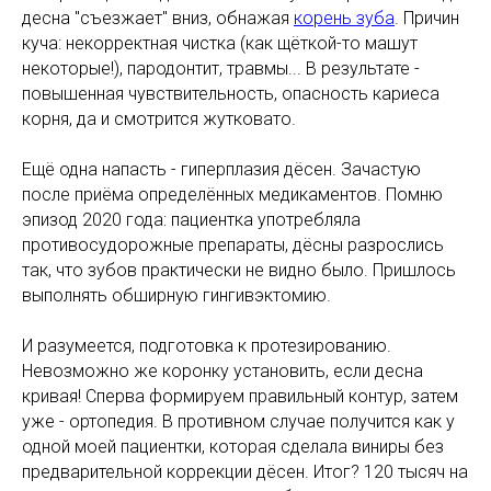
десна "съезжает" вниз, обнажая
корень зуба
. Причин
куча: некорректная чистка (как щёткой-то машут
некоторые!), пародонтит, травмы... В результате -
повышенная чувствительность, опасность кариеса
корня, да и смотрится жутковато.
Ещё одна напасть - гиперплазия дёсен. Зачастую
после приёма определённых медикаментов. Помню
эпизод 2020 года: пациентка употребляла
противосудорожные препараты, дёсны разрослись
так, что зубов практически не видно было. Пришлось
выполнять обширную гингивэктомию.
И разумеется, подготовка к протезированию.
Невозможно же коронку установить, если десна
кривая! Сперва формируем правильный контур, затем
уже - ортопедия. В противном случае получится как у
одной моей пациентки, которая сделала виниры без
предварительной коррекции дёсен. Итог? 120 тысяч на