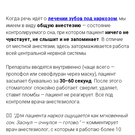
Когда речь идёт о
лечении зубов под наркозом
, мы
имеем в виду
общую анестезию
— состояние
контролируемого сна, при котором пациент
ничего не
чувствует, не слышит и не запоминает
. В отличие
от местной анестезии, здесь затормаживается работа
всей центральной нервной системы.
Препараты вводятся внутривенно (чаще всего —
пропофол или севофлуран через маску), пациент
засыпает буквально за
30–60 секунд
. После этого
стоматолог спокойно работает: сверлит, удаляет,
ставит пломбы — пациент не реагирует. Всё под
контролем врача-анестезиолога.
🧑‍⚕️
"Для пациента наркоз ощущается как мгновенный
сон. Заснул — очнулся — готово."
— комментирует
врач-анестезиолог, с которым я работаю более 10