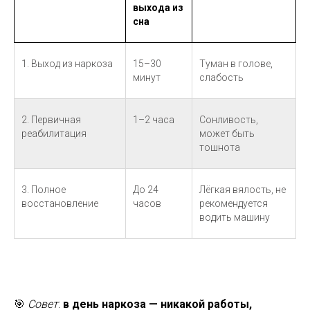
выхода из
сна
1. Выход из наркоза
15–30
Туман в голове,
минут
слабость
2. Первичная
1–2 часа
Сонливость,
реабилитация
может быть
тошнота
3. Полное
До 24
Лёгкая вялость, не
восстановление
часов
рекомендуется
водить машину
🎯
Совет
:
в день наркоза — никакой работы,