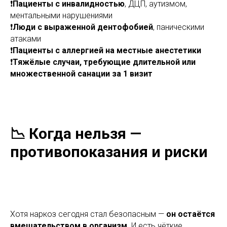
❗️
Пациенты с инвалидностью
, ДЦП, аутизмом,
ментальными нарушениями
❗️
Люди с выраженной дентофобией
, паническими
атаками
❗️
Пациенты с аллергией на местные анестетики
❗️
Тяжёлые случаи, требующие длительной или
множественной санации за 1 визит
📉 Когда нельзя —
противопоказания и риски
Хотя наркоз сегодня стал безопасным —
он остаётся
вмешательством в организм
. И есть чёткие