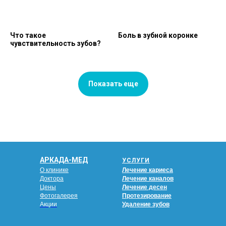
Что такое
Боль в зубной коронке
чувствительность зубов?
Показать еще
АРКАДА-МЕД
УСЛУГИ
О клинике
Лечение кариеса
Доктора
Лечение каналов
Цены
Лечение десен
Фотогалерея
Протезирование
Акции
Удаление зубов