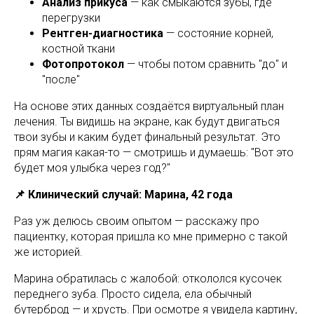
Анализ прикуса
— как смыкаются зубы, где
перегрузки
Рентген-диагностика
— состояние корней,
костной ткани
Фотопротокол
— чтобы потом сравнить "до" и
"после"
На основе этих данных создаётся виртуальный план
лечения. Ты видишь на экране, как будут двигаться
твои зубы и каким будет финальный результат. Это
прям магия какая-то — смотришь и думаешь: "Вот это
будет моя улыбка через год?"
📌 Клинический случай: Марина, 42 года
Раз уж делюсь своим опытом — расскажу про
пациентку, которая пришла ко мне примерно с такой
же историей.
Марина обратилась с жалобой: откололся кусочек
переднего зуба. Просто сидела, ела обычный
бутерброд — и хрусть. При осмотре я увидела картину,