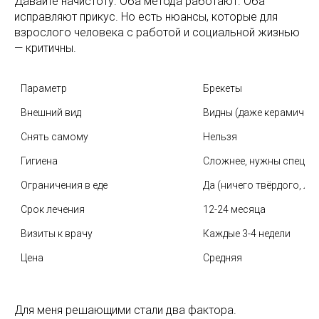
Давайте начистоту. Оба метода работают. Оба
исправляют прикус. Но есть нюансы, которые для
взрослого человека с работой и социальной жизнью
— критичны.
Параметр
Брекеты
Внешний вид
Видны (даже керамическ
Снять самому
Нельзя
Гигиена
Сложнее, нужны спец. щ
Ограничения в еде
Да (ничего твёрдого, ли
Срок лечения
12-24 месяца
Визиты к врачу
Каждые 3-4 недели
Цена
Средняя
Для меня решающими стали два фактора.