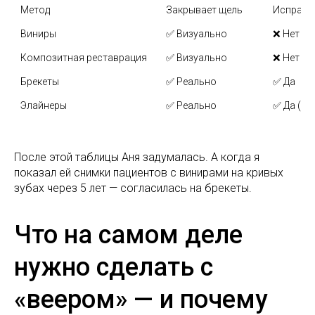
Метод
Закрывает щель
Исправл
Виниры
✅ Визуально
❌ Нет
Композитная реставрация
✅ Визуально
❌ Нет
Брекеты
✅ Реально
✅ Да
Элайнеры
✅ Реально
✅ Да (в 
После этой таблицы Аня задумалась. А когда я
показал ей снимки пациентов с винирами на кривых
зубах через 5 лет — согласилась на брекеты.
Что на самом деле
нужно сделать с
«веером» — и почему