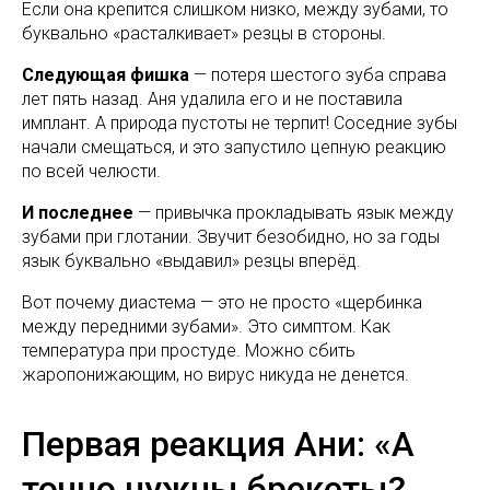
Если она крепится слишком низко, между зубами, то
буквально «расталкивает» резцы в стороны.
Следующая фишка
— потеря шестого зуба справа
лет пять назад. Аня удалила его и не поставила
имплант. А природа пустоты не терпит! Соседние зубы
начали смещаться, и это запустило цепную реакцию
по всей челюсти.
И последнее
— привычка прокладывать язык между
зубами при глотании. Звучит безобидно, но за годы
язык буквально «выдавил» резцы вперёд.
Вот почему диастема — это не просто «щербинка
между передними зубами». Это симптом. Как
температура при простуде. Можно сбить
жаропонижающим, но вирус никуда не денется.
Первая реакция Ани: «А
точно нужны брекеты?