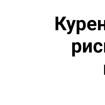
Куре
рис