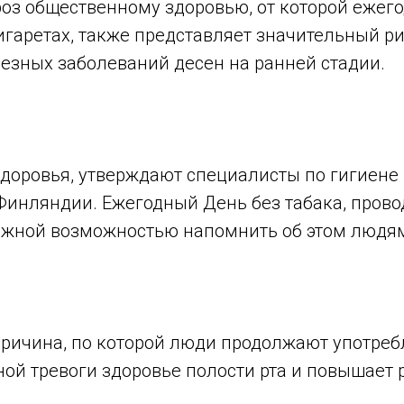
роз общественному здоровью, от которой ежег
игаретах, также представляет значительный ри
езных заболеваний десен на ранней стадии.
доровья, утверждают специалисты по гигиене п
Финляндии. Ежегодный День без табака, про
важной возможностью напомнить об этом людя
причина, по которой люди продолжают употре
ной тревоги здоровье полости рта и повышает 