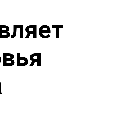
вляет
овья
а