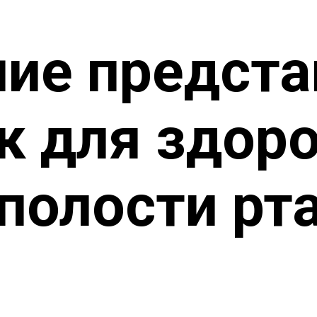
ние предста
к для здор
полости рт