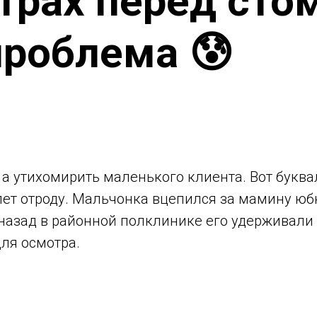
трах перед сто
проблема 😰
б, а утихомирить маленького клиента. Вот бук
лет отроду. Мальчонка вцепился за мамину юбк
назад в районной полклинике его удерживали в
для осмотра.