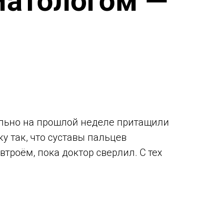
матологом —
вально на прошлой неделе притащили
у так, что суставы пальцев
троём, пока доктор сверлил. С тех