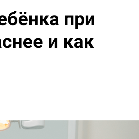
ебёнка при
аснее и как