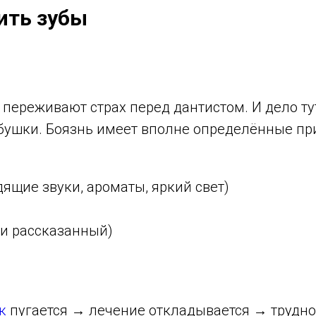
ить зубы
 переживают страх перед дантистом. И дело т
абушки. Боязнь имеет вполне определённые пр
ящие звуки, ароматы, яркий свет)
и рассказанный)
к
пугается → лечение откладывается → трудн