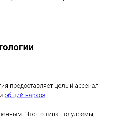
тологии
гия предоставляет целый арсенал
 и
общий наркоз
.
ленным. Что-то типа полудрёмы,