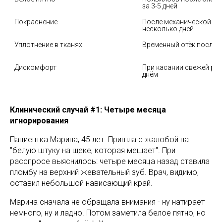
за 3-5 дней
Покраснение
После механической тра
несколько дней
Уплотнение в тканях
Временный отёк после 
Дискомфорт
При касании свежей ран
днём
Клинический случай #1: Четыре месяца
игнорирования
Пациентка Марина, 45 лет. Пришла с жалобой на
"белую штуку на щеке, которая мешает". При
расспросе выяснилось: четыре месяца назад ставила
пломбу на верхний жевательный зуб. Врач, видимо,
оставил небольшой нависающий край.
Марина сначала не обращала внимания - ну натирает
немного, ну и ладно. Потом заметила белое пятно, но