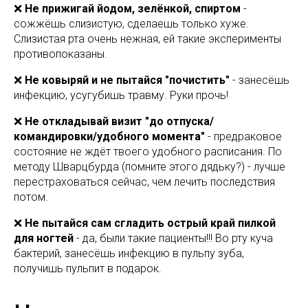
❌
Не прижигай йодом, зелёнкой, спиртом
-
сожжёшь слизистую, сделаешь только хуже.
Слизистая рта очень нежная, ей такие эксперименты
противопоказаны.
❌
Не ковыряй и не пытайся "почистить"
- занесёшь
инфекцию, усугубишь травму. Руки прочь!
❌
Не откладывай визит "до отпуска/
командировки/удобного момента"
- предраковое
состояние не ждёт твоего удобного расписания. По
методу Шварцбурда (помните этого дядьку?) - лучше
перестраховаться сейчас, чем лечить последствия
потом.
❌
Не пытайся сам сгладить острый край пилкой
для ногтей
- да, были такие пациенты!!! Во рту куча
бактерий, занесёшь инфекцию в пульпу зуба,
получишь пульпит в подарок.