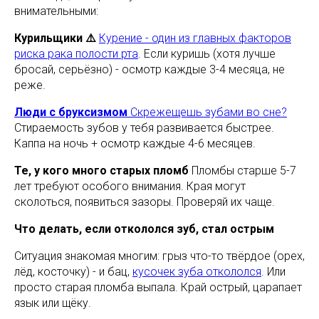
внимательными:
Курильщики ⚠️
Курение - один из главных факторов
риска рака полости рта
. Если куришь (хотя лучше
бросай, серьёзно) - осмотр каждые 3-4 месяца, не
реже.
Люди с бруксизмом
Скрежещешь зубами во сне?
Стираемость зубов у тебя развивается быстрее.
Каппа на ночь + осмотр каждые 4-6 месяцев.
Те, у кого много старых пломб
Пломбы старше 5-7
лет требуют особого внимания. Края могут
сколоться, появиться зазоры. Проверяй их чаще.
Что делать, если откололся зуб, стал острым
Ситуация знакомая многим: грыз что-то твёрдое (орех,
лёд, косточку) - и бац,
кусочек зуба откололся
. Или
просто старая пломба выпала. Край острый, царапает
язык или щёку.