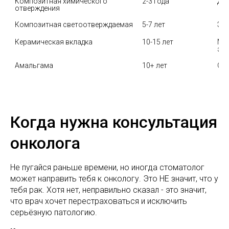
Композитная химического 
2-3 года
Де
отверждения
Композитная светоотверждаемая
5-7 лет
Эст
Керамическая вкладка
10-15 лет
Мак
эст
Амальгама
10+ лет
Оч
Когда нужна консультация
онколога
Не пугайся раньше времени, но иногда стоматолог
может направить тебя к онкологу. Это НЕ значит, что у
тебя рак. Хотя нет, неправильно сказал - это значит,
что врач хочет перестраховаться и исключить
серьёзную патологию.