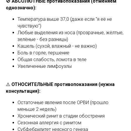
🚫
АБСОЛЮТНЫЕ противопоказания (отменяем
однозначно):
Температура выше 37,0 (даже если "я её не
чувствую")
Любые выделения из носа (прозрачные, жёлтые,
зелёные - без разницы)
Кашель (сухой, влажный - не важно)
Боль в горле, першение
Общая слабость, ломота в теле
Увеличенные лимфоузлы
⚠️
ОТНОСИТЕЛЬНЫЕ противопоказания (нужна
консультация):
Остаточные явления после ОРВИ (прошло
меньше 2 недель)
Хронический ринит в стадии обострения
Сезонная аллергия с ринитом
Субфебрилитет неясного генеза