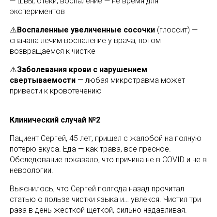
— швы, отеки, воспаление — не время для
экспериментов
⚠️
Воспаленные увеличенные сосочки
(глоссит) —
сначала лечим воспаление у врача, потом
возвращаемся к чистке
⚠️
Заболевания крови с нарушением
свертываемости
— любая микротравма может
привести к кровотечению
Клинический случай №2
Пациент Сергей, 45 лет, пришел с жалобой на полную
потерю вкуса. Еда — как трава, все пресное.
Обследование показало, что причина не в COVID и не в
неврологии.
Выяснилось, что Сергей полгода назад прочитал
статью о пользе чистки языка и… увлекся. Чистил три
раза в день жесткой щеткой, сильно надавливая.