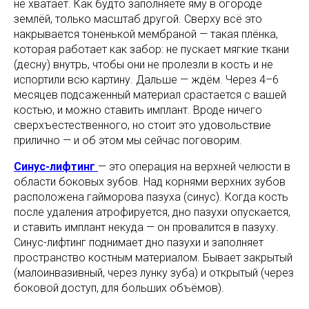
не хватает. Как будто заполняете яму в огороде
землёй, только масштаб другой. Сверху всё это
накрывается тоненькой мембраной — такая плёнка,
которая работает как забор: не пускает мягкие ткани
(десну) внутрь, чтобы они не пролезли в кость и не
испортили всю картину. Дальше — ждём. Через 4–6
месяцев подсаженный материал срастается с вашей
костью, и можно ставить имплант. Вроде ничего
сверхъестественного, но стоит это удовольствие
прилично — и об этом мы сейчас поговорим.
Синус-лифтинг
— это операция на верхней челюсти в
области боковых зубов. Над корнями верхних зубов
расположена гайморова пазуха (синус). Когда кость
после удаления атрофируется, дно пазухи опускается,
и ставить имплант некуда — он провалится в пазуху.
Синус-лифтинг поднимает дно пазухи и заполняет
пространство костным материалом. Бывает закрытый
(малоинвазивный, через лунку зуба) и открытый (через
боковой доступ, для больших объёмов).