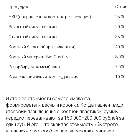
Процедура
Стоимост
НКР (направленная костная регенерация)
25 000 —
Закрытый синус-лифтинг
20 000 —
Открытый синус-лифтинг
35 000 —
Костный блок (забор + фиксация)
40 000 —
Костный материал Bio-Oss 0,5 г
8 000 — 
Резорбируемая мембрана
7 000 — 
Консервация лунки после удаления
10 000 —
И это без стоимости самого импланта,
формирователя десны и коронки. Когда пациент видит
итоговый план лечения с костной пластикой, суммы
нередко переваливают за 150 000–200 000 рублей за
один зуб. И это — та скрытая стоимость «быстрого
удаления», о которой не предупреждают заранее.