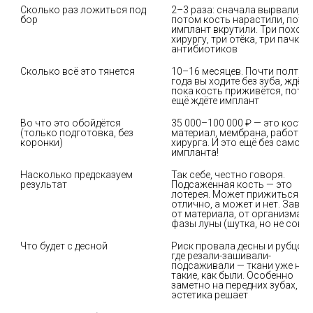
Сколько раз ложиться под 
2–3 раза: сначала вырвали, 
бор
потом кость нарастили, потом
имплант вкрутили. Три похода 
хирургу, три отёка, три пачки 
антибиотиков
Сколько всё это тянется
10–16 месяцев. Почти полтора
года вы ходите без зуба, ждёте, 
пока кость приживётся, потом
ещё ждёте имплант
Во что это обойдётся 
35 000–100 000 ₽ — это костны
(только подготовка, без 
материал, мембрана, работа 
коронки)
хирурга. И это ещё без самого 
импланта!
Насколько предсказуем 
Так себе, честно говоря. 
результат
Подсаженная кость — это 
лотерея. Может прижиться 
отлично, а может и нет. Зависи
от материала, от организма, от
фазы луны (шутка, но не совс
Что будет с десной
Риск провала десны и рубцов. 
где резали-зашивали-
подсаживали — ткани уже не 
такие, как были. Особенно 
заметно на передних зубах, где
эстетика решает