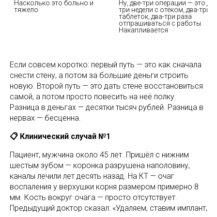
Насколько это больно и 
Ну, две-три операции — это две
тяжело
три недели с отёком, два-три к
таблеток, два-три раза 
отпрашиваться с работы. 
Накапливается
Если совсем коротко: первый путь — это как сначала
снести стену, а потом за большие деньги строить
новую. Второй путь — это дать стене восстановиться
самой, а потом просто повесить на неё полку.
Разница в деньгах — десятки тысяч рублей. Разница в
нервах — бесценна.
📋 Клинический случай №1
Пациент, мужчина около 45 лет. Пришёл с нижним
шестым зубом — коронка разрушена наполовину,
каналы лечили лет десять назад. На КТ — очаг
воспаления у верхушки корня размером примерно 8
мм. Кость вокруг очага — просто отсутствует.
Предыдущий доктор сказал: «Удаляем, ставим имплант,