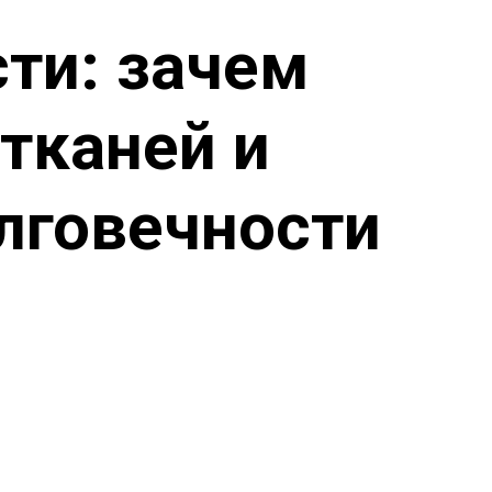
сти: зачем
тканей и
лговечности