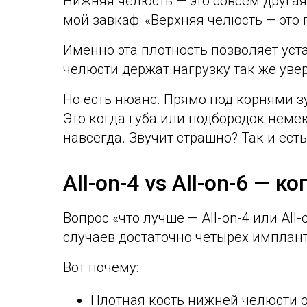
Нижняя челюсть — это совсем другая
мой завкаф: «Верхняя челюсть — это п
Именно эта плотность позволяет ус
челюсти держат нагрузку так же увер
Но есть нюанс. Прямо под корнями з
Это когда губа или подбородок немею
навсегда. Звучит страшно? Так и ест
All-on-4 vs All-on-6 — 
Вопрос «что лучше — All-on-4 или Al
случаев достаточно четырёх имплант
Вот почему:
Плотная кость нижней челюсти 