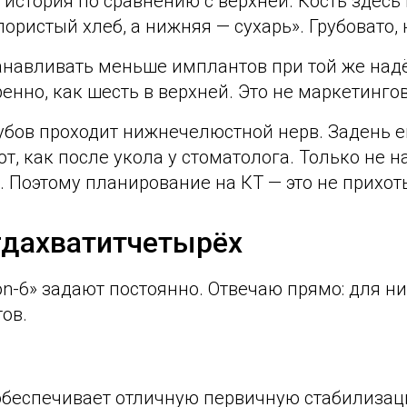
 история по сравнению с верхней. Кость здесь
ористый хлеб, а нижняя — сухарь». Грубовато, 
танавливать меньше имплантов при той же над
енно, как шесть в верхней. Это не маркетинго
убов проходит нижнечелюстной нерв. Задень е
т, как после укола у стоматолога. Только не на
ь. Поэтому планирование на КТ — это не прихот
когдахватитчетырёх
l-on-6» задают постоянно. Отвечаю прямо: для
ов.
обеспечивает отличную первичную стабилиза