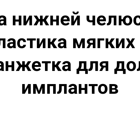
на нижней челю
ластика мягких 
анжетка для до
имплантов