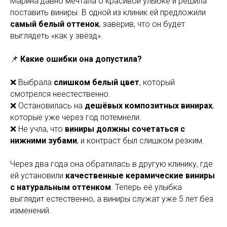
Марина давно мечтала о красивой улыбке и решила
поставить виниры. В одной из клиник ей предложили
самый белый оттенок
, заверив, что он будет
выглядеть «как у звёзд».
📌
Какие ошибки она допустила?
❌ Выбрала
слишком белый цвет
, который
смотрелся неестественно.
❌ Остановилась на
дешёвых композитных винирах
,
которые уже через год потемнели.
❌ Не учла, что
виниры должны сочетаться с
нижними зубами
, и контраст был слишком резким.
Через два года она обратилась в другую клинику, где
ей установили
качественные керамические виниры
с натуральным оттенком
. Теперь её улыбка
выглядит естественно, а виниры служат уже 5 лет без
изменений.