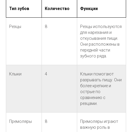
Тип зубов
Количество
Функции
Резцы
8
Резцы используются
для нарезания и
откусывания пищи.
Они расположены в
передней части
зубного ряда.
Клыки
4
Клыки помогают
разрывать пищу. Они
более крепкие и
острые по
сравнению с
резцами.
Премоляры
8
Премоляры играют
важную роль в