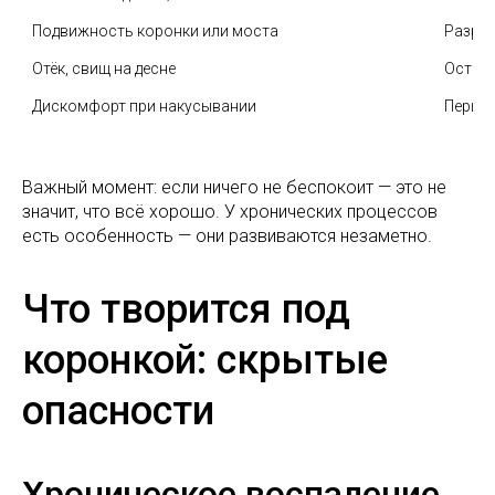
Подвижность коронки или моста
Разруш
Отёк, свищ на десне
Острое
Дискомфорт при накусывании
Период
Важный момент: если ничего не беспокоит — это не
значит, что всё хорошо. У хронических процессов
есть особенность — они развиваются незаметно.
Что творится под
коронкой: скрытые
опасности
Хроническое воспаление