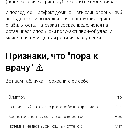
(ткани, которые держат зуб в кости) не выдерживает.
И последнее — эффект домино. Если один опорный зуб
не выдержал и сломался, вся конструкция теряет
стабильность. Нагрузка перераспределяется на
оставшиеся опоры, они получают двойной удар. И
может начаться цепная реакция разрушения.
Признаки, что "пора к
врачу" ⚠️
Вот вам табличка — сохраните её себе:
Симптом
Что эт
Неприятный запах изо рта, особенно при чистке
Разгер
Кровоточивость десны около коронки
Воспал
Потемнение десны, синюшный оттенок
Металл