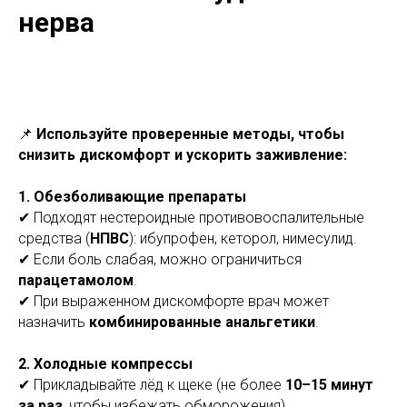
нерва
📌
Используйте проверенные методы, чтобы
снизить дискомфорт и ускорить заживление:
1.
Обезболивающие препараты
✔ Подходят нестероидные противовоспалительные
средства (
НПВС
): ибупрофен, кеторол, нимесулид.
✔ Если боль слабая, можно ограничиться
парацетамолом
.
✔ При выраженном дискомфорте врач может
назначить
комбинированные анальгетики
.
2.
Холодные компрессы
✔ Прикладывайте лёд к щеке (не более
10–15 минут
за раз
, чтобы избежать обморожения).