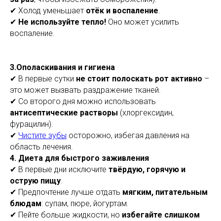
✔ Холод уменьшает
отёк и воспаление
.
✔
Не используйте тепло!
Оно может усилить
воспаление.
3️.Ополаскивания и гигиена
✔ В первые сутки
не стоит полоскать рот активно
–
это может вызвать раздражение тканей.
✔ Со второго дня можно использовать
антисептические растворы
(хлоргексидин,
фурацилин).
✔
Чистите зубы
осторожно, избегая давления на
область лечения.
4.
Диета для быстрого заживления
✔ В первые дни исключите
твёрдую, горячую и
острую пищу
.
✔ Предпочтение лучше отдать
мягким, питательным
блюдам
: супам, пюре, йогуртам.
✔ Пейте больше жидкости, но
избегайте слишком