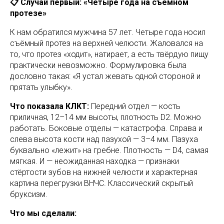
📋 Случай первый: «Четыре года на съёмном
протезе»
К нам обратился мужчина 57 лет. Четыре года носил
съёмный протез на верхней челюсти. Жаловался на
то, что протез «ходит», натирает, а есть твёрдую пищу
практически невозможно. Формулировка была
дословно такая: «Я устал жевать одной стороной и
прятать улыбку».
Что показала КЛКТ:
Передний отдел — кость
приличная, 12–14 мм высоты, плотность D2. Можно
работать. Боковые отделы — катастрофа. Справа и
слева высота кости над пазухой — 3–4 мм. Пазуха
буквально «лежит» на гребне. Плотность — D4, самая
мягкая. И — неожиданная находка — признаки
стёртости зубов на нижней челюсти и характерная
картина перегрузки ВНЧС. Классический скрытый
бруксизм.
Что мы сделали: