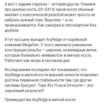
А вот с задним отделом — история другая. Помните
про рыхлую кость D3–D4? В такой кости обычный
имплант с классической резьбой может просто не
набрать нужный торк. Вкрутили — а он
проворачивается. Как саморез в гипсокартоне без
дюбеля.
И тут на сцену выходит AnyRidge от корейской
компании MegaGen. У этого импланта уникальная
конструкция резьбы — широкие, ножевидные витки,
которые буквально «впиваются» в мягкую кость.
Работают как якорь в песчаном дне.
Исследования последних лет показывают, что
AnyRidge в мягкой кости верхней челюсти позволяет
достичь первичной стабильности там, где другие
системы буксуют. Торк 45+ Н·см в D4-кости — это
серьёзный результат!!
Преимущества AnyRidge в мягкой кости: