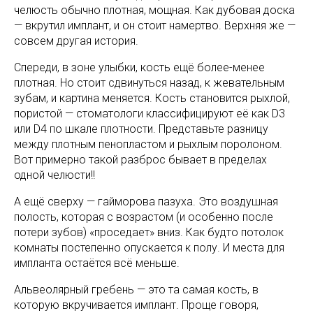
челюсть обычно плотная, мощная. Как дубовая доска
— вкрутил имплант, и он стоит намертво. Верхняя же —
совсем другая история.
Спереди, в зоне улыбки, кость ещё более-менее
плотная. Но стоит сдвинуться назад, к жевательным
зубам, и картина меняется. Кость становится рыхлой,
пористой — стоматологи классифицируют её как D3
или D4 по шкале плотности. Представьте разницу
между плотным пенопластом и рыхлым поролоном.
Вот примерно такой разброс бывает в пределах
одной челюсти!!
А ещё сверху — гайморова пазуха. Это воздушная
полость, которая с возрастом (и особенно после
потери зубов) «проседает» вниз. Как будто потолок
комнаты постепенно опускается к полу. И места для
импланта остаётся всё меньше.
Альвеолярный гребень — это та самая кость, в
которую вкручивается имплант. Проще говоря,