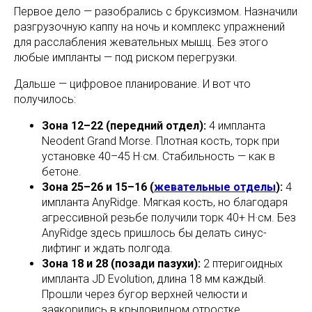
Первое дело — разобрались с бруксизмом. Назначили
разгрузочную каппу на ночь и комплекс упражнений
для расслабления жевательных мышц. Без этого
любые импланты — под риском перегрузки.
Дальше — цифровое планирование. И вот что
получилось:
Зона 12–22 (передний отдел):
4 импланта
Neodent Grand Morse. Плотная кость, торк при
установке 40–45 Н·см. Стабильность — как в
бетоне.
Зона 25–26 и 15–16 (
жевательные отделы
):
4
импланта AnyRidge. Мягкая кость, но благодаря
агрессивной резьбе получили торк 40+ Н·см. Без
AnyRidge здесь пришлось бы делать синус-
лифтинг и ждать полгода.
Зона 18 и 28 (позади пазухи):
2 птеригоидных
импланта JD Evolution, длина 18 мм каждый.
Прошли через бугор верхней челюсти и
заякорились в крыловидном отростке.