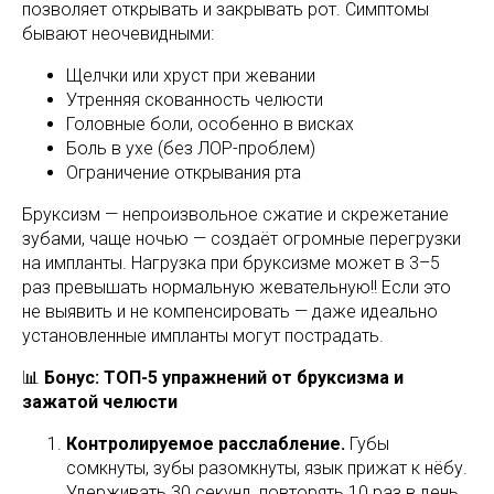
позволяет открывать и закрывать рот. Симптомы
бывают неочевидными:
Щелчки или хруст при жевании
Утренняя скованность челюсти
Головные боли, особенно в висках
Боль в ухе (без ЛОР-проблем)
Ограничение открывания рта
Бруксизм — непроизвольное сжатие и скрежетание
зубами, чаще ночью — создаёт огромные перегрузки
на импланты. Нагрузка при бруксизме может в 3–5
раз превышать нормальную жевательную!! Если это
не выявить и не компенсировать — даже идеально
установленные импланты могут пострадать.
📊
Бонус: ТОП-5 упражнений от бруксизма и
зажатой челюсти
Контролируемое расслабление.
Губы
сомкнуты, зубы разомкнуты, язык прижат к нёбу.
Удерживать 30 секунд, повторять 10 раз в день.