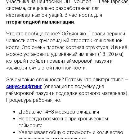
участника нашей тройки. JD Evolution — швейцарская
система, специально разработанная для
нестандартных ситуаций. В частности, для
птеригоидной имплантации
.
Что это вообще такое? Объясняю. Позади верхней
челюсти есть крыловидный отросток клиновидной
кости. Это очень плотная костная структура. И в неё
можно установить удлинённый имплант (18–20 мм),
который пройдёт позади гайморовой пазухи и
«заякорится» в этой плотной кости.
Зачем такие сложности? Потому что альтернатива —
синус-лифтинг
(операция по подъёму дна
гайморовой пазухи и подсадке костного материала).
Процедура рабочая, но:
Добавляет 4–8 месяцев ожидания
Не всегда возможна при хроническом
гайморите
Увеличивает общую стоимость и количество