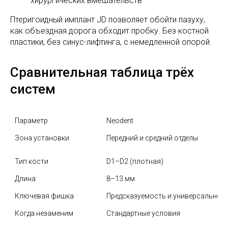
хирургических вмешательств
Птеригоидный имплант JD позволяет обойти пазуху,
как объездная дорога обходит пробку. Без костной
пластики, без синус-лифтинга, с немедленной опорой.
Сравнительная таблица трёх
систем
Параметр
Neodent
Зона установки
Передний и средний отделы
Тип кости
D1–D2 (плотная)
Длина
8–13 мм
Ключевая фишка
Предсказуемость и универсальнос
Когда незаменим
Стандартные условия