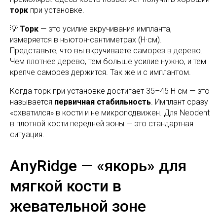
торк
при установке.
💡
Торк
— это усилие вкручивания импланта,
измеряется в ньютон-сантиметрах (Н·см).
Представьте, что вы вкручиваете саморез в дерево.
Чем плотнее дерево, тем больше усилие нужно, и тем
крепче саморез держится. Так же и с имплантом.
Когда торк при установке достигает 35–45 Н·см — это
называется
первичная стабильность
. Имплант сразу
«схватился» в кости и не микроподвижен. Для Neodent
в плотной кости передней зоны — это стандартная
ситуация.
AnyRidge — «якорь» для
мягкой кости в
жевательной зоне