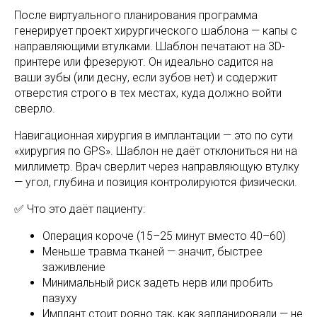
После виртуального планирования программа
генерирует проект хирургического шаблона — капы с
направляющими втулками. Шаблон печатают на 3D-
принтере или фрезеруют. Он идеально садится на
ваши зубы (или десну, если зубов нет) и содержит
отверстия строго в тех местах, куда должно войти
сверло.
Навигационная хирургия в имплантации — это по сути
«хирургия по GPS». Шаблон не даёт отклониться ни на
миллиметр. Врач сверлит через направляющую втулку
— угол, глубина и позиция контролируются физически.
✅ Что это даёт пациенту:
Операция короче (15–25 минут вместо 40–60)
Меньше травма тканей — значит, быстрее
заживление
Минимальный риск задеть нерв или пробить
пазуху
Имплант стоит ровно так, как запланировали — не