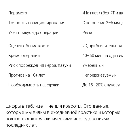
Параметр
«На глаз» (без КТ и шаб
Точность позиционирования
Отклонение 2–5 мм, до 
Учёт прикуса до операции
Редко
Оценка объёма кости
2D, приблизительная
Время операции
40–60 мин на один импл
Риск повреждения нерва/пазухи
Умеренный
Прогноз на 10+ лет
Непредсказуемый
Необходимость переделки
До 15–20% случаев
Цифры в таблице — не для красоты. Это данные,
которые мы видим в ежедневной практике и которые
подтверждаются клиническими исследованиями
последних лет.