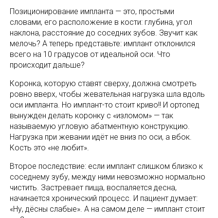
Позиционирование импланта — это, простыми
словами, его расположение в кости: глубина, угол
наклона, расстояние до соседних зубов. Звучит как
мелочь? А теперь представьте: имплант отклонился
всего на 10 градусов от идеальной оси. Что
происходит дальше?
Коронка, которую ставят сверху, должна смотреть
ровно вверх, чтобы жевательная нагрузка шла вдоль
оси импланта. Но имплант-то стоит криво!! И ортопед
вынужден делать коронку с «изломом» — так
называемую угловую абатментную конструкцию.
Нагрузка при жевании идёт не вниз по оси, а вбок.
Кость это «не любит».
Второе последствие: если имплант слишком близко к
соседнему зубу, между ними невозможно нормально
чистить. Застревает пища, воспаляется десна,
начинается хронический процесс. И пациент думает:
«Ну, дёсны слабые». А на самом деле — имплант стоит