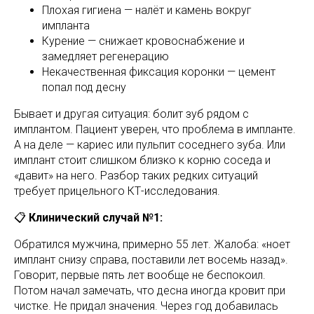
Плохая гигиена — налёт и камень вокруг
импланта
Курение — снижает кровоснабжение и
замедляет регенерацию
Некачественная фиксация коронки — цемент
попал под десну
Бывает и другая ситуация: болит зуб рядом с
имплантом. Пациент уверен, что проблема в импланте.
А на деле — кариес или пульпит соседнего зуба. Или
имплант стоит слишком близко к корню соседа и
«давит» на него. Разбор таких редких ситуаций
требует прицельного КТ-исследования.
📋
Клинический случай №1:
Обратился мужчина, примерно 55 лет. Жалоба: «ноет
имплант снизу справа, поставили лет восемь назад».
Говорит, первые пять лет вообще не беспокоил.
Потом начал замечать, что десна иногда кровит при
чистке. Не придал значения. Через год добавилась