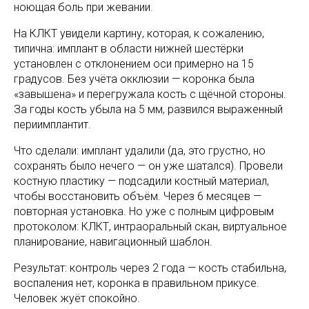
ноющая боль при жевании.
На КЛКТ увидели картину, которая, к сожалению,
типична: имплант в области нижней шестёрки
установлен с отклонением оси примерно на 15
градусов. Без учёта окклюзии — коронка была
«завышена» и перегружала кость с щёчной стороны.
За годы кость убыла на 5 мм, развился выраженный
периимплантит.
Что сделали: имплант удалили (да, это грустно, но
сохранять было нечего — он уже шатался). Провели
костную пластику — подсадили костный материал,
чтобы восстановить объём. Через 6 месяцев —
повторная установка. Но уже с полным цифровым
протоколом: КЛКТ, интраоральный скан, виртуальное
планирование, навигационный шаблон.
Результат: контроль через 2 года — кость стабильна,
воспаления нет, коронка в правильном прикусе.
Человек жуёт спокойно.