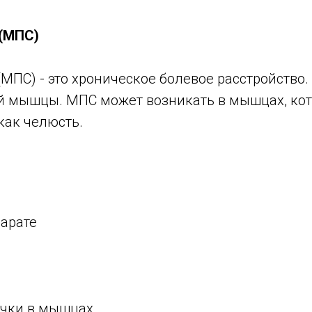
(МПС)
ПС) - это хроническое болевое расстройство.
й мышцы. МПС может возникать в мышцах, ко
как челюсть.
парате
очки в мышцах