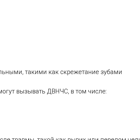
льными, такими как скрежетание зубами
могут вызывать ДВНЧС, в том числе:
сле травмы, такой как вывих или перелом че