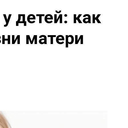
у детей: как
зни матери
ы