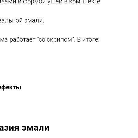
азами и формой ушей в комплекте
еальной эмали.
а работает "со скрипом". В итоге:
дефекты
лазия эмали