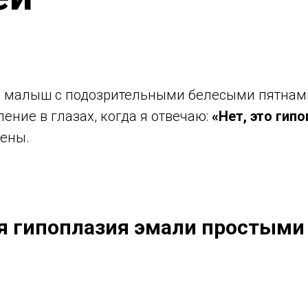
ся малыш с подозрительными белесыми пятнами
ление в глазах, когда я отвечаю:
«Нет, это гип
гены.
ая гипоплазия эмали простыми