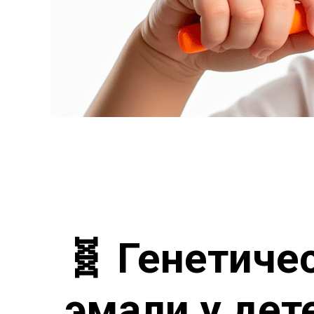
🧬
Генетиче
эмали у дет