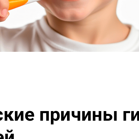
ские причины г
ей