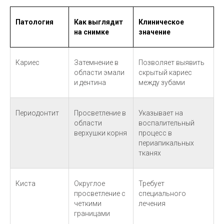
Патология
Как выглядит
Клиническое
на снимке
значение
Кариес
Затемнение в
Позволяет выявить
области эмали
скрытый кариес
и дентина
между зубами
Периодонтит
Просветление в
Указывает на
области
воспалительный
верхушки корня
процесс в
периапикальных
тканях
Киста
Округлое
Требует
просветление с
специального
четкими
лечения
границами