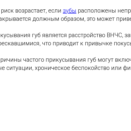
риск возрастает, если
зубы
расположены непра
закрывается должным образом, это может приве
кусывания губ является расстройство ВНЧС, з
трескавшимися, что приводит к привычке поку
ричины частого прикусывания губ могут включа
ые ситуации, хроническое беспокойство или фи