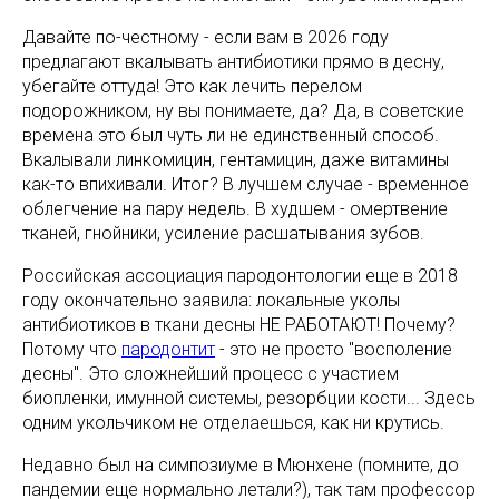
Давайте по-честному - если вам в 2026 году
предлагают вкалывать антибиотики прямо в десну,
убегайте оттуда! Это как лечить перелом
подорожником, ну вы понимаете, да? Да, в советские
времена это был чуть ли не единственный способ.
Вкалывали линкомицин, гентамицин, даже витамины
как-то впихивали. Итог? В лучшем случае - временное
облегчение на пару недель. В худшем - омертвение
тканей, гнойники, усиление расшатывания зубов.
Российская ассоциация пародонтологии еще в 2018
году окончательно заявила: локальные уколы
антибиотиков в ткани десны НЕ РАБОТАЮТ! Почему?
Потому что
пародонтит
- это не просто "восполение
десны". Это сложнейший процесс с участием
биопленки, имунной системы, резорбции кости... Здесь
одним укольчиком не отделаешься, как ни крутись.
Недавно был на симпозиуме в Мюнхене (помните, до
пандемии еще нормально летали?), так там профессор