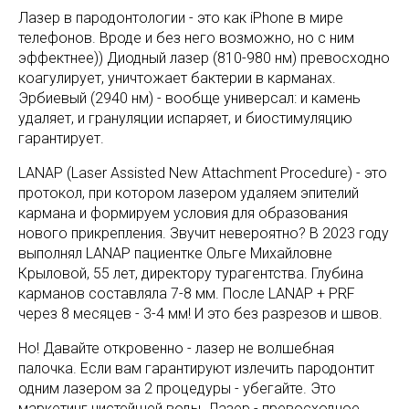
Лазер в пародонтологии - это как iPhone в мире
телефонов. Вроде и без него возможно, но с ним
эффектнее)) Диодный лазер (810-980 нм) превосходно
коагулирует, уничтожает бактерии в карманах.
Эрбиевый (2940 нм) - вообще универсал: и камень
удаляет, и грануляции испаряет, и биостимуляцию
гарантирует.
LANAP (Laser Assisted New Attachment Procedure) - это
протокол, при котором лазером удаляем эпителий
кармана и формируем условия для образования
нового прикрепления. Звучит невероятно? В 2023 году
выполнял LANAP пациентке Ольге Михайловне
Крыловой, 55 лет, директору турагентства. Глубина
карманов составляла 7-8 мм. После LANAP + PRF
через 8 месяцев - 3-4 мм! И это без разрезов и швов.
Но! Давайте откровенно - лазер не волшебная
палочка. Если вам гарантируют излечить пародонтит
одним лазером за 2 процедуры - убегайте. Это
маркетинг чистейшей воды. Лазер - превосходное