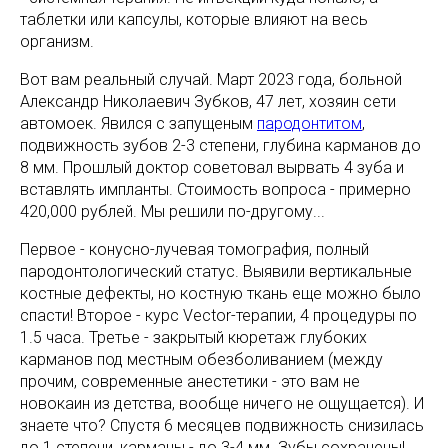
таблетки или капсулы, которые влияют на весь
организм.
Вот вам реальный случай. Март 2023 года, больной
Александр Николаевич Зубков, 47 лет, хозяин сети
автомоек. Явился с запущеным
пародонтитом
,
подвижность зубов 2-3 степени, глубина карманов до
8 мм. Прошлый доктор советовал вырвать 4 зуба и
вставлять импланты. Стоимость вопроса - примерно
420,000 рублей. Мы решили по-другому...
Первое - конусно-лучевая томография, полный
пародонтологический статус. Выявили вертикальные
костные дефекты, но костную ткань еще можно было
спасти! Второе - курс Vector-терапии, 4 процедуры по
1.5 часа. Третье - закрытый кюретаж глубоких
карманов под местным обезболиванием (между
прочим, современные анестетики - это вам не
новокаин из детства, вообще ничего не ощущается). И
знаете что? Спустя 6 месяцев подвижность снизилась
до 1 степени, карманы - до 3-4 мм. Зубы сохранены!