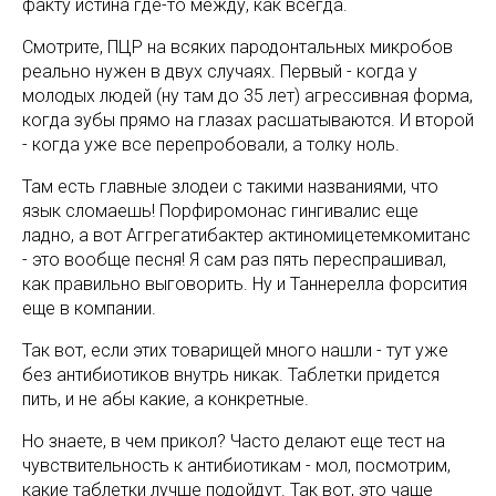
факту истина где-то между, как всегда.
Смотрите, ПЦР на всяких пародонтальных микробов
реально нужен в двух случаях. Первый - когда у
молодых людей (ну там до 35 лет) агрессивная форма,
когда зубы прямо на глазах расшатываются. И второй
- когда уже все перепробовали, а толку ноль.
Там есть главные злодеи с такими названиями, что
язык сломаешь! Порфиромонас гингивалис еще
ладно, а вот Аггрегатибактер актиномицетемкомитанс
- это вообще песня! Я сам раз пять переспрашивал,
как правильно выговорить. Ну и Таннерелла форсития
еще в компании.
Так вот, если этих товарищей много нашли - тут уже
без антибиотиков внутрь никак. Таблетки придется
пить, и не абы какие, а конкретные.
Но знаете, в чем прикол? Часто делают еще тест на
чувствительность к антибиотикам - мол, посмотрим,
какие таблетки лучше подойдут. Так вот, это чаще