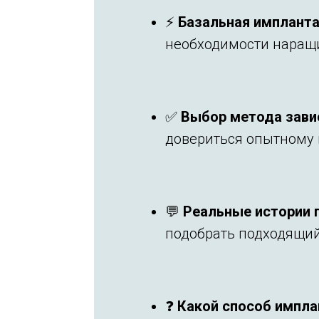
⚡
Базальная имплант
необходимости наращи
✅
Выбор метода завис
довериться опытному 
💬
Реальные истории 
подобрать подходящий
❓
Какой способ импла