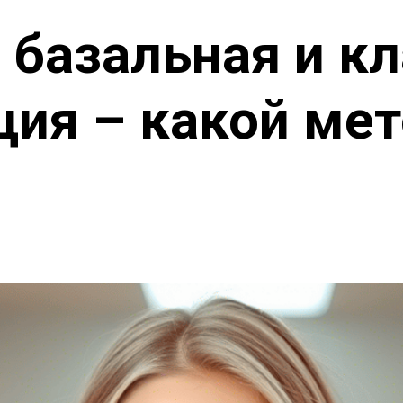
 базальная и к
ия – какой ме