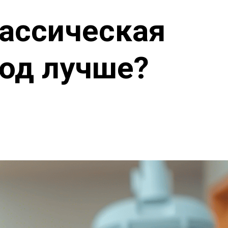
лассическая
тод лучше?