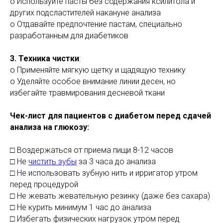
o Используйте пасты без содержания ксилитола и
других подсластителей накануне анализа
o Отдавайте предпочтение пастам, специально
разработанным для диабетиков
3. Техника чистки
:
o Применяйте мягкую щетку и щадящую технику
o Уделяйте особое внимание линии десен, но
избегайте травмирования десневой ткани
Чек-лист для пациентов с диабетом перед сдачей
анализа на глюкозу:
□ Воздержаться от приема пищи 8-12 часов
□ Не
чистить зубы
за 3 часа до анализа
□ Не использовать зубную нить и ирригатор утром
перед процедурой
□ Не жевать жевательную резинку (даже без сахара)
□ Не курить минимум 1 час до анализа
□ Избегать физических нагрузок утром перед