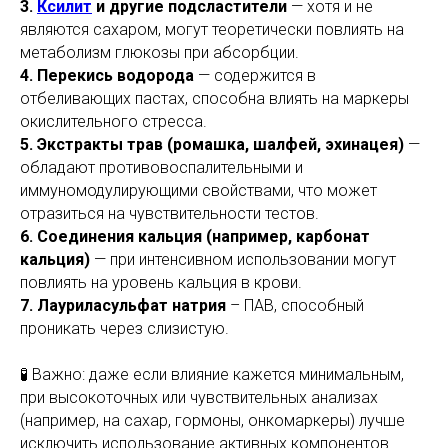
3.
Ксилит
и другие подсластители
— хотя и не
являются сахаром, могут теоретически повлиять на
метаболизм глюкозы при абсорбции.
4. Перекись водорода
— содержится в
отбеливающих пастах, способна влиять на маркеры
окислительного стресса.
5. Экстракты трав (ромашка, шалфей, эхинацея)
—
обладают противовоспалительными и
иммуномодулирующими свойствами, что может
отразиться на чувствительности тестов.
6. Соединения кальция (например, карбонат
кальция)
— при интенсивном использовании могут
повлиять на уровень кальция в крови.
7. Лауриласульфат натрия
– ПАВ, способный
проникать через слизистую.
🧪 Важно: даже если влияние кажется минимальным,
при высокоточных или чувствительных анализах
(например, на сахар, гормоны, онкомаркеры) лучше
исключить использование активных компонентов