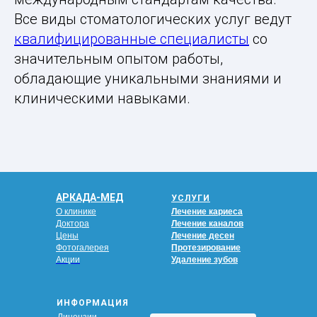
Все виды стоматологических услуг ведут
квалифицированные специалисты
со
значительным опытом работы,
обладающие уникальными знаниями и
клиническими навыками.
АРКАДА-МЕД
УСЛУГИ
О клинике
Лечение кариеса
Доктора
Лечение каналов
Цены
Лечение десен
Фотогалерея
Протезирование
Акции
Удаление зубов
ИНФОРМАЦИЯ