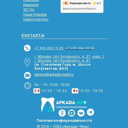
Лицензии
Вакансии
3D-Тур
Наши Клиники
Новостной блог
КОНТАКТЫ
+7 495 365 19 29
,
+7 495 366 69 66
г. Москва, пр-т Будённого, д. 37, корп. 1
г. Москва, пр-т Будённого, д, 47
(м. Соколиная Гора, м. Шоссе
Энтузиастов, ВАО)
service@arkada-med.ru
Пн. — Пт. 10.00 - 20.00
Сб
10.00 - 18.00
Вс
10.00 - 18.00
Политика конфиденциальности
© 2016 — 2026 «Аркада—Мед»