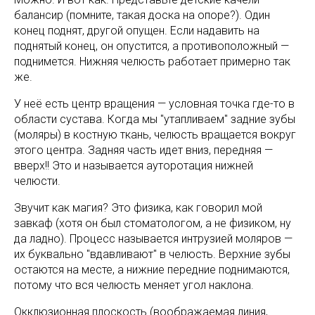
балансир (помните, такая доска на опоре?). Один
конец поднят, другой опущен. Если надавить на
поднятый конец, он опустится, а противоположный —
поднимется. Нижняя челюсть работает примерно так
же.
У неё есть центр вращения — условная точка где-то в
области сустава. Когда мы "утапливаем" задние зубы
(моляры) в костную ткань, челюсть вращается вокруг
этого центра. Задняя часть идет вниз, передняя —
вверх!! Это и называется ауторотация нижней
челюсти.
Звучит как магия? Это физика, как говорил мой
завкаф (хотя он был стоматологом, а не физиком, ну
да ладно). Процесс называется интрузией моляров —
их буквально "вдавливают" в челюсть. Верхние зубы
остаются на месте, а нижние передние поднимаются,
потому что вся челюсть меняет угол наклона.
Окклюзионная плоскость (воображаемая линия,