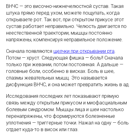
ВНЧС — это височно-нижнечелюстной сустав. Такая
штука прямо перед ухом, можете пощупать, когда
открываете рот. Так вот, при открытом прикусе этот
сустав работает неправильно. Челюсть двигается по
неестественной траектории, мышцы постоянно
напряжены, компенсируя неправильное положение.
Сначала появляются
щелчки при открывании рта
.
Потом — хруст. Следующая фишка — боль!! Сначала
только при жевании, потом постоянная. А дальше —
головные боли, особенно в висках. Боль в шее,
спазмы жевательных мышц. Это называется
дисфункция ВНЧС, и она может превратить жизнь в ад.
Исследования последних лет показывают прямую
связь между открытым прикусом и миофасциальным
болевым синдромом. Мышцы лица и шеи настолько
перенапряжены, что формируются болезненные
уплотнения — триггерные точки. Нажал на одну — боль
отдает куда-то в висок или глаз.