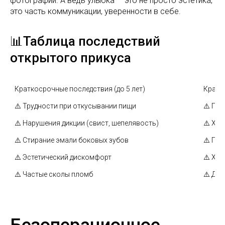
фотографий. А ведь улыбка — это не просто эстетика,
это часть коммуникации, уверенности в себе.
📊Таблица последствий
открытого прикуса
Краткосрочные последствия (до 5 лет)
Кратк
⚠️ Трудности при откусывании пищи
⚠️ Пр
⚠️ Нарушения дикции (свист, шепелявость)
⚠️ Хр
⚠️ Стирание эмали боковых зубов
⚠️ Пр
⚠️ Эстетический дискомфорт
⚠️ Хр
⚠️ Частые сколы пломб
⚠️ Де