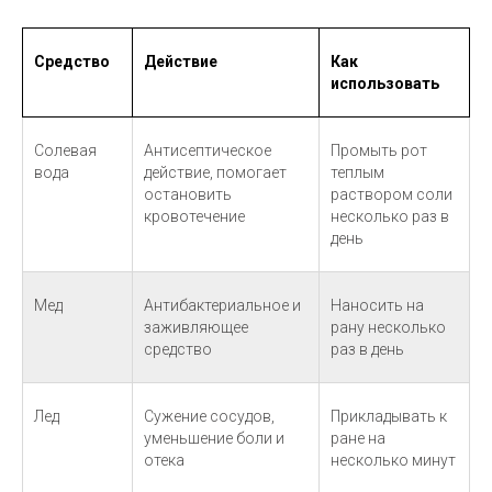
Средство
Действие
Как
использовать
Солевая
Антисептическое
Промыть рот
вода
действие, помогает
теплым
остановить
раствором соли
кровотечение
несколько раз в
день
Мед
Антибактериальное и
Наносить на
заживляющее
рану несколько
средство
раз в день
Лед
Сужение сосудов,
Прикладывать к
уменьшение боли и
ране на
отека
несколько минут