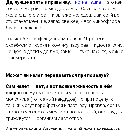
Да, лучше взять в привычку.
Чистка языка
— это как
почистить зубы, только для языка. Один раз в день,
желательно с утра — и вы уже молодец. Бактерий во
рту станет меньше, запах свежее, и вся микрофлора
будет в балансе.
Только без перфекционизма, ладно? Провели
скребком от корня к кончику пару раз — и достаточно.
Не нужно драить до дыр, язык — штука нежная, можно
травмировать.
Может ли налет передаваться при поцелуе?
Сам налет — нет, а вот всякая живность в нём —
запросто.
Ну смотрите: если у кого-то во рту
молочница (тот самый кандидоз), то при поцелуях
грибки могут перебраться к партнёру. Правда, если у
второго человека иммунитет нормальный, они вряд ли
приживутся — организм даст отпор.
А вот кариесные бактерии — те ещё путешественники!