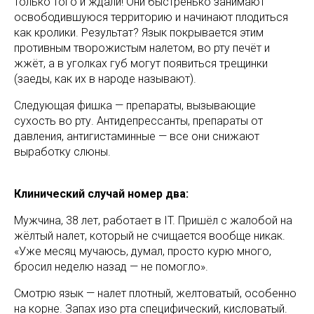
только того и ждали! Они быстренько занимают
освободившуюся территорию и начинают плодиться
как кролики. Результат? Язык покрывается этим
противным творожистым налетом, во рту печёт и
жжёт, а в уголках губ могут появиться трещинки
(заеды, как их в народе называют).
Следующая фишка — препараты, вызывающие
сухость во рту. Антидепрессанты, препараты от
давления, антигистаминные — все они снижают
выработку слюны.
Клинический случай номер два:
Мужчина, 38 лет, работает в IT. Пришёл с жалобой на
жёлтый налет, который не счищается вообще никак.
«Уже месяц мучаюсь, думал, просто курю много,
бросил неделю назад — не помогло».
Смотрю язык — налет плотный, желтоватый, особенно
на корне. Запах изо рта специфический, кисловатый.