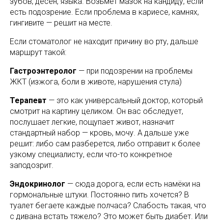
зубов, дёсен, языка. Возьмёт мазок на кандиду, если
есть подозрение. Если проблема в кариесе, камнях,
гингивите — решит на месте.
Если стоматолог не находит причину во рту, дальше
маршрут такой:
Гастроэнтеролог
— при подозрении на проблемы
ЖКТ (изжога, боли в животе, нарушения стула)
Терапевт
— это как универсальный доктор, который
смотрит на картину целиком. Он вас обследует,
послушает легкие, пощупает живот, назначит
стандартный набор — кровь, мочу. А дальше уже
решит: либо сам разберется, либо отправит к более
узкому специалисту, если что-то конкретное
заподозрит.
Эндокринолог
— сюда дорога, если есть намёки на
гормональные штуки. Постоянно пить хочется? В
туалет бегаете каждые полчаса? Слабость такая, что
с дивана встать тяжело? Это может быть диабет. Или