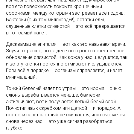
вся его поверхность покрыта крошечными
сосочками, между которыми застревает всё подряд.
Бактерии (а их там миллиарды!), остатки еды,
слущенные клетки слизистой — это всё превращается
в тот самый налет.
Десквамация эпителия — вот как это называют врачи.
Звучит страшно, но на деле это просто естественное
обновление слизистой. Как кожа у нас шелушится, так
и во рту клетки постоянно отмирают и слущиваются.
Если всё в порядке — организм справляется, и налет
минимальный.
Тонкий белесый налет по утрам — это норма! Ночью
слюны вырабатывается меньше, бактерии
активничают, вот и получается лёгкий белый слой.
Почистил язык скребком или щеткой — и порядок. А
вот если налет плотный, не счищается, или появляется
снова через час — это уже сигнал разобраться
глубже.