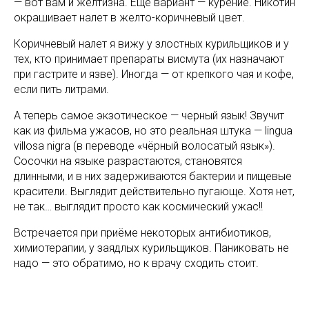
— вот вам и желтизна. Ещё вариант — курение. Никотин
окрашивает налет в желто-коричневый цвет.
Коричневый налет я вижу у злостных курильщиков и у
тех, кто принимает препараты висмута (их назначают
при гастрите и язве). Иногда — от крепкого чая и кофе,
если пить литрами.
А теперь самое экзотическое — черный язык! Звучит
как из фильма ужасов, но это реальная штука — lingua
villosa nigra (в переводе «чёрный волосатый язык»).
Сосочки на языке разрастаются, становятся
длинными, и в них задерживаются бактерии и пищевые
красители. Выглядит действительно пугающе. Хотя нет,
не так… выглядит просто как космический ужас!!
Встречается при приёме некоторых антибиотиков,
химиотерапии, у заядлых курильщиков. Паниковать не
надо — это обратимо, но к врачу сходить стоит.