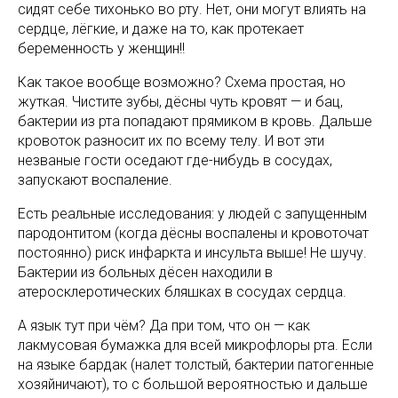
сидят себе тихонько во рту. Нет, они могут влиять на
сердце, лёгкие, и даже на то, как протекает
беременность у женщин!!
Как такое вообще возможно? Схема простая, но
жуткая. Чистите зубы, дёсны чуть кровят — и бац,
бактерии из рта попадают прямиком в кровь. Дальше
кровоток разносит их по всему телу. И вот эти
незваные гости оседают где-нибудь в сосудах,
запускают воспаление.
Есть реальные исследования: у людей с запущенным
пародонтитом (когда дёсны воспалены и кровоточат
постоянно) риск инфаркта и инсульта выше! Не шучу.
Бактерии из больных дёсен находили в
атеросклеротических бляшках в сосудах сердца.
А язык тут при чём? Да при том, что он — как
лакмусовая бумажка для всей микрофлоры рта. Если
на языке бардак (налет толстый, бактерии патогенные
хозяйничают), то с большой вероятностью и дальше