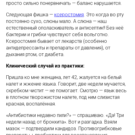
просто сильно понервничать — баланс нарушается.
Следующая фишка —
ксеростомия
. Это когда во рту
постоянно сухо, слюны мало. А слюна — наш
естественный ополаскиватель и антисептик!! Без неё
бактерии и грибки чувствуют себя вольготно.
Ксеростомия бывает от лекарств (особенно
антидепрессанты и препараты от давления), от
дыхания ртом, от диабета.
Клинический случай из практики:
Пришла ко мне женщина, лет 42, жалуется на белый
налет и жжение языка. Говорит, две недели мучается,
скребком чистит — не помогает. Смотрю — язык весь
в плотном творожистом налете, под ним слизистая
красная, воспалённая.
«Антибиотики недавно пили?» — спрашиваю. «Да! Три
недели назад от бронхита». Вот и разгадка. Взяли
мазок — подтвердили кандидоз. Противогрибковые