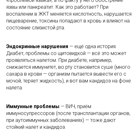
«проблемой языка», а по факту у него обострение
язвы или панкреатит. Как это работает? При
воспалении в ЖКТ меняется кислотность, нарушается
пищеварение, токсины попадают в кровь и влияют на
состояние слизистой рта.
Эндокринные нарушения
— ещё одна история.
Диабет, проблемы со щитовидкой — всё это может
проявляться налетом. При диабете, например,
снижается иммунитет, во рту становится суше (много
сахара в крови — организм пытается вывести его с
мочой, теряет жидкость), и вот вам кандидоз на фоне
налета.
Иммунные проблемы
— ВИЧ, приём
иммуносупрессоров (после трансплантации органов,
при аутоиммунных заболеваниях) — тоже дают
стойкий налет и кандидоз.