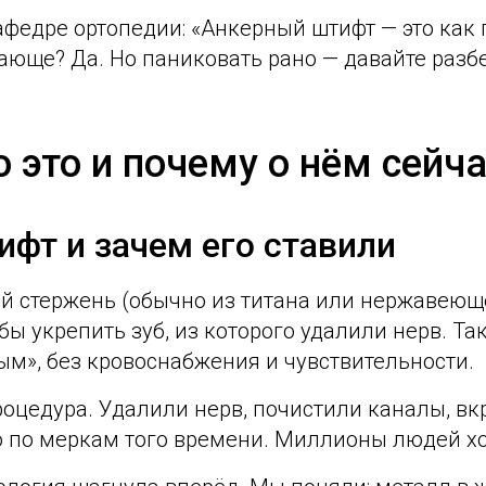
афедре ортопедии: «Анкерный штифт — это как 
гающе? Да. Но паниковать рано — давайте разб
 это и почему о нём сейча
ифт и зачем его ставили
й стержень (обычно из титана или нержавеюще
бы укрепить зуб, из которого удалили нерв. Т
ым», без кровоснабжения и чувствительности.
роцедура. Удалили нерв, почистили каналы, вк
но по меркам того времени. Миллионы людей хо