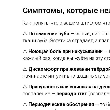
Симптомы, которые не
Как понять, что с вашим штифтом что
⚠️
Потемнение зуба
— серый, синюшн
ткани зуба. Эстетика страдает, а гла
⚠️
Ноющая боль при накусывании
— н
каждый раз, когда вы жуёте на эту ст
⚠️
Дискомфорт при жевании твёрдо
начинаете интуитивно щадить эту зон
⚠️
Припухлость или «шишка» на дес
воспаление —
периодонтит
(воспален
⚠️
Периодические обострения
— то б