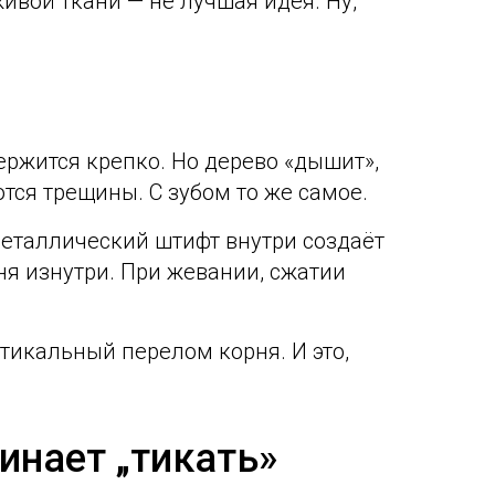
ивой ткани — не лучшая идея. Ну,
ержится крепко. Но дерево «дышит»,
тся трещины. С зубом то же самое.
металлический штифт внутри создаёт
ня изнутри. При жевании, сжатии
тикальный перелом корня. И это,
инает „тикать»