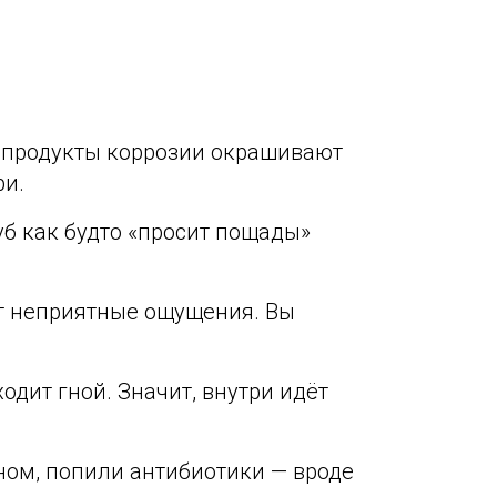
и продукты коррозии окрашивают
ри.
Зуб как будто «просит пощады»
т неприятные ощущения. Вы
одит гной. Значит, внутри идёт
ином, попили антибиотики — вроде