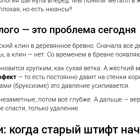
ология шагнула вперёд. Мы поняли: металл в ж
плохая, но есть нюансы!!
ого — это проблема сегодня
ский клин в деревянное бревно. Сначала всё д
, а клин — нет. Со временем в бревне появляю
новится хрупким, как сухая ветка. А жёсткий 
ффект
— то есть постоянно давит на стенки кор
ами (бруксизме) это давление усиливается.
езаметные, потом всё глубже. А дальше — вер
не спасти, только удаление.
: когда старый штифт нач