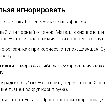
льзя игнорировать
-то не так? Вот список красных флагов:
ый или чёрный оттенок. Металл окисляется, 
вное — это сигнал о химических процессах внут
е острая, как при кариесе, а тупая, давящая. 
орону.
й пищи
— морковка, яблоко, сухарики вызываю
у.
не
рядом с зубом — это свищ, через который вых
ие тканей вокруг корня зуба).
олит, то отпускает. Прополоскали хлоргексид