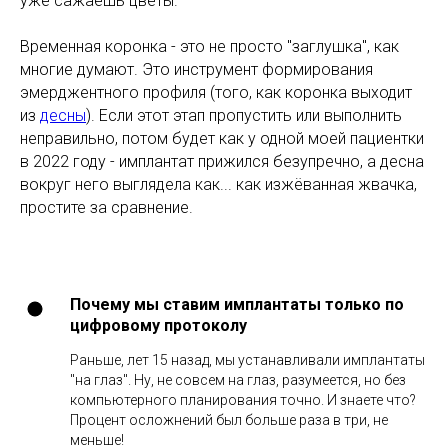
уже сажаешь цветы.
Временная коронка - это не просто "заглушка", как
многие думают. Это инструмент формирования
эмерджентного профиля (того, как коронка выходит
из
десны
). Если этот этап пропустить или выполнить
неправильно, потом будет как у одной моей пациентки
в 2022 году - имплантат прижился безупречно, а десна
вокруг него выглядела как... как изжёванная жвачка,
простите за сравнение.
Почему мы ставим имплантаты только по
цифровому протоколу
Раньше, лет 15 назад, мы устанавливали имплантаты
"на глаз". Ну, не совсем на глаз, разумеется, но без
компьютерного планирования точно. И знаете что?
Процент осложнений был больше раза в три, не
меньше!