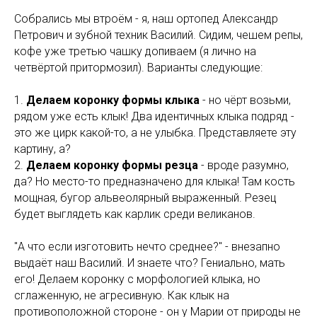
Собрались мы втроём - я, наш ортопед Александр
Петрович и зубной техник Василий. Сидим, чешем репы,
кофе уже третью чашку допиваем (я лично на
четвёртой притормозил). Варианты следующие:
1.
Делаем коронку формы клыка
- но чёрт возьми,
рядом уже есть клык! Два идентичных клыка подряд -
это же цирк какой-то, а не улыбка. Представляете эту
картину, а?
2.
Делаем коронку формы резца
- вроде разумно,
да? Но место-то предназначено для клыка! Там кость
мощная, бугор альвеолярный выраженный. Резец
будет выглядеть как карлик среди великанов.
"А что если изготовить нечто среднее?" - внезапно
выдаёт наш Василий. И знаете что? Гениально, мать
его! Делаем коронку с морфологией клыка, но
сглаженную, не агресивную. Как клык на
противоположной стороне - он у Марии от природы не