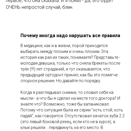
первое, что она сказала. И я понял - да, это будет
ОЧЕНЬ непростой случай, блин.
Почему иногда надо нарушать все правила
В медицине, как и в жизни, порой приходится
выбирать между плохим и очень плохим. Эта
история как раз из таких, понимаете? Представьте -
молодая девушка, только что сняла брекеты после
трёх (!!!) лет страданий, и тут оказывается, что
предыдущий ортодонт принял, как бы это помягче...
спорное решение. Но давайте по порядку.
Когда я разглядывал снимки, то словил себя на
мысли - а что бы я сделал на месте того доктора? И
знаете что? Возможно, тоже бы запаниковал.
Потому что ситуация была из серии "хоть стой, хоть
падай", как говорится. Отсутствовал зачаток зуба 2.2
(это левый боковой резец, если кто не в курсе), а
клык решили... передвинуть на его место. В