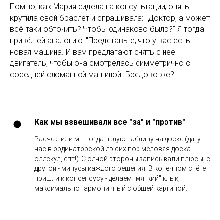
Помню, как Мария сидела на консультации, опять
крутила свой браслет и спрашивала: "Доктор, а может
всё-таки обточить? Чтобы одинаково было?" Я тогда
привёл ей аналогию: "Представьте, что у вас есть
новая машина. И вам предлагают снять с неё
двигатель, чтобы она смотрелась симметрично с
соседней сломанной машиной. Бредово же?"
Как мы взвешивали все "за" и "против"
Расчертили мы тогда целую таблицу на доске (да, у
нас в ординаторской до сих пор меловая доска -
олдскул, ёпт!). С одной стороны записывали плюсы, с
другой - минусы каждого решения. В конечном счёте
пришли к консенсусу - делаем "мягкий" клык,
максимально гармоничный с общей картиной.