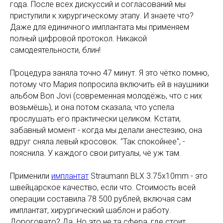
года. После всех дискуссий и согласований мы
приступили к хирургическому этапу. И знаете что?
Даже для единичного имплантата мы применяем
полный цифровой протокол. Никакой
самодеятельности, блин!
Процедура заняла точно 47 минут. Я это чётко помню,
потому что Мария попросила включить ей в наушники
альбом Bon Jovi (современная молодёжь, что с них
возьмёшь), и она потом сказала, что успела
прослушать его практически целиком. Кстати,
забавный момент - когда мы делали анестезию, она
вдруг сняла левый кросовок. "Так спокойнее", -
пояснила. У каждого свои ритуалы, чё уж там.
Применили
имплантат
Straumann BLX 3.75x10mm - это
швейцарское качество, если что. Стоимость всей
операции составила 78 500 рублей, включая сам
имплантат, хирургический шаблон и работу.
Дороговато? Да. Но это не та сфера, где стоит