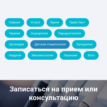
Главная
Услуги
Врачи
Прайс-Лист
Терапия
Эндодонтия
Пародонтология
Ортопедия
Детская стоматология
Ортодонтия
Хирургия
Имплантология
Лицензии
Фото
Записаться на прием или
консультацию