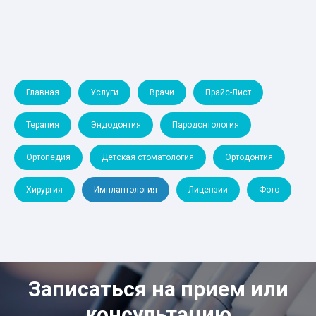
Главная
Услуги
Врачи
Прайс-Лист
Терапия
Эндодонтия
Пародонтология
Ортопедия
Детская стоматология
Ортодонтия
Хирургия
Имплантология
Лицензии
Фото
Записаться на прием или
консультацию